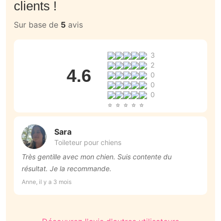
clients !
Sur base de
5
avis
3
2
4.6
0
0
0
Sara
Toileteur pour chiens
Très gentille avec mon chien. Suis contente du
T
résultat. Je la recommande.
p
r
Anne, il y a 3 mois
An