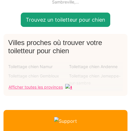
Sambreville,...
Trouvez un toiletteur pour chien
Villes proches où trouver votre
toiletteur pour chien
Toilettage chien Namur
Toilettage chien Andenne
Toilettage chien Gembloux
Toilettage chien Jemeppe-
sur-sambre
Afficher toutes les provinces
Toilettage chien Walcourt
Toilettage chien Eghezée
Toilettage chien Mettet
Toilettage chien
Profondeville
Toilettage chien Yvoir
Toilettage pour chien
Auvelais