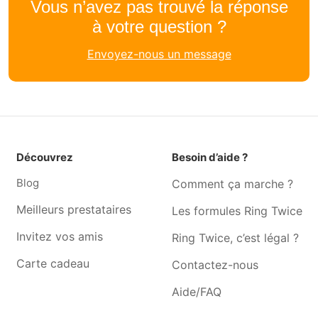
Vous n’avez pas trouvé la réponse
Toilettage pour chien
Toilettage pour chien
à votre question ?
Tamines
Wanfercée-baulet
Toilettage pour chien
Toilettage pour chien
Envoyez-nous un message
Farciennes
Fleurus
Toilettage pour chien
Toilettage pour chien
Châtelineau
Châtelet
Toilettage pour chien
Toilettage pour chien
Sombreffe
Floreffe
Découvrez
Besoin d’aide ?
Toilettage pour chien
Toilettage pour chien Gilly
Blog
Comment ça marche ?
Temploux
Toilettage pour chien
Toilettage pour chien
Meilleurs prestataires
Les formules Ring Twice
Ransart
Montignies-sur-sambre
Invitez vos amis
Ring Twice, c’est légal ?
Toilettage pour chien
Toilettage pour chien Mellet
Carte cadeau
Contactez-nous
Villers-poterie
Toilettage pour chien
Toilettage pour chien
Aide/FAQ
Malonne
Gerpinnes