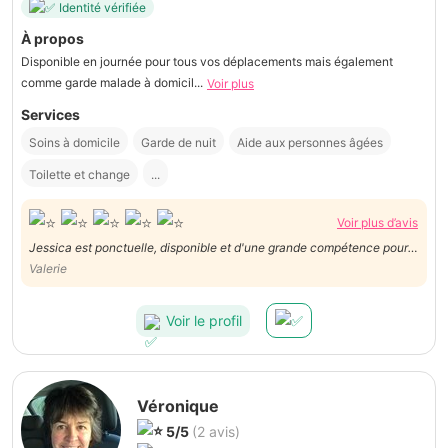
Identité vérifiée
À propos
Disponible en journée pour tous vos déplacements mais également
comme garde malade à domicil...
Voir plus
Services
Soins à domicile
Garde de nuit
Aide aux personnes âgées
Toilette et change
...
Voir plus d’avis
Jessica est ponctuelle, disponible et d'une grande compétence pour
l'accompagnement d'une personne invalide. On sent une belle
Valerie
expérience dans ses gestes justes et doux.
Voir le profil
Véronique
5/5
(2 avis)