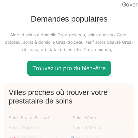
Demandes populaires
Aide et soins à domcile Grez-doiceau, soins chez soi Grez-
doiceau, soins à domicile Grez-doiceau, tarif soins beauté Grez-
doiceau, prestataire bien-être Grez-doiceau,…
Trouvez un pro du bien-être
Villes proches où trouver votre
prestataire de soins
Soins Braine-l'alleud
Soins Wavre
Soins Ottignies
Soins Waterloo
Soins Nivelles
Soins Tubize