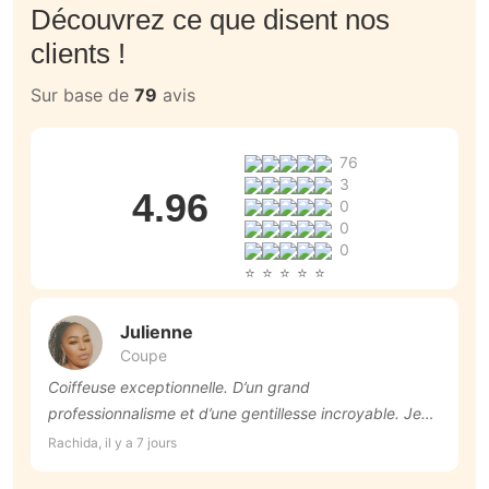
Découvrez ce que disent nos
clients !
Sur base de
79
avis
76
3
4.96
0
0
0
Julienne
Coupe
Coiffeuse exceptionnelle. D’un grand
T
professionnalisme et d’une gentillesse incroyable. Je
Fr
recommande les yeux fermés!
Rachida, il y a 7 jours