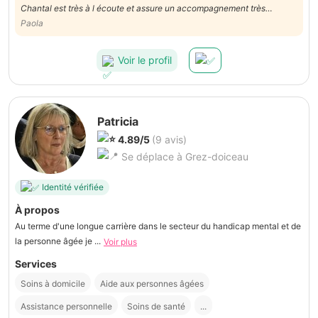
Chantal est très à l écoute et assure un accompagnement très
professionnel.
Paola
Voir le profil
Patricia
4.89/5
(9 avis)
Se déplace à Grez-doiceau
Identité vérifiée
À propos
Au terme d'une longue carrière dans le secteur du handicap mental et de
la personne âgée je ...
Voir plus
Services
Soins à domicile
Aide aux personnes âgées
Assistance personnelle
Soins de santé
...