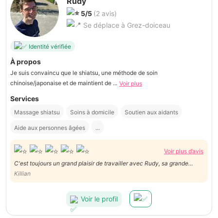
Rudy
5/5
(2 avis)
Se déplace à Grez-doiceau
Identité vérifiée
À propos
Je suis convaincu que le shiatsu, une méthode de soin
chinoise/japonaise et de maintient de ...
Voir plus
Services
Massage shiatsu
Soins à domicile
Soutien aux aidants
Aide aux personnes âgées
...
Voir plus d’avis
C'est toujours un grand plaisir de travailler avec Rudy, sa grande
sensibilité et son envie d'aider sont fort apprécié. J'ai passer un super
Killian
moment.
Voir le profil