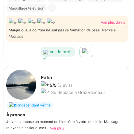
Maquillage télévision
...
Voir plus d’avis
Malgré que la coiffure ne soit pas sa formation de base, Malika a
réalisé un travail magnifique dans mes cheveux, exactement ce que je
Mathilde
voulais. Une très belle rencontre humaine, elle est adorable et super
pro. Je recommande les yeux fermés !
Voir le profil
Fatia
5/5
(3 avis)
Se déplace à Grez-doiceau
Indépendant vérifié
À propos
Je vous propose un moment de bien-être à votre domicile. Massage
relaxant, classique, mas...
Voir plus