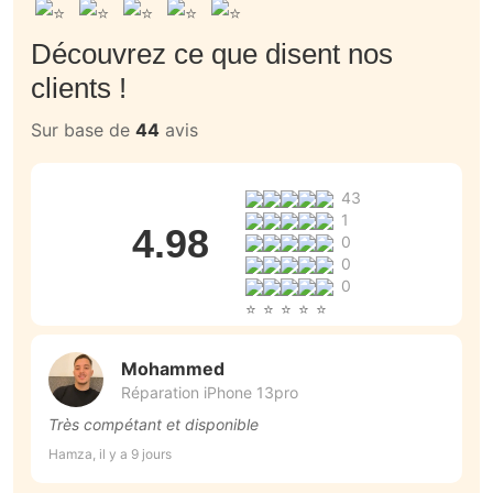
Découvrez ce que disent nos
clients !
Sur base de
44
avis
43
1
4.98
0
0
0
Mohammed
Réparation iPhone 13pro
Très compétant et disponible
L
Hamza, il y a 9 jours
Ma