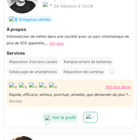
Se déplace à Uccle
Entreprise vérifiée
À propos
Informaticien de métier dans une société avec un parc informatique de
plus de 500 appareils,...
Voir plus
Services
Réparation d'écrans cassés
Remplacement de batteries
Déblocage de smartphones
Réparation de caméras
...
Voir plus d’avis
Rapide, efficace, sérieux, ponctuel, aimable, que demander de plus ?
Et maintenant mon Google Home fonctionne. Je recommande ce
Nicolas
symphatique jeune homme passionné par son travail. Merci Jonathan.
Voir le profil