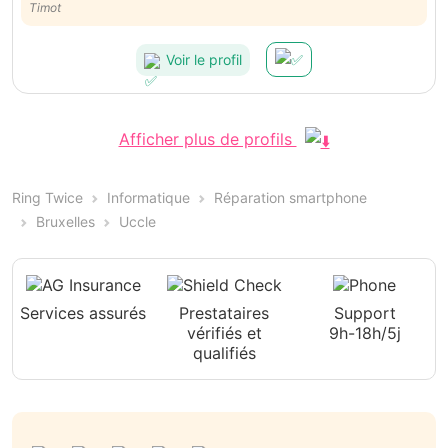
dans son métier de réparateur. Vous pouvez lui faire confiance les
Timot
yeux fermés.
Voir le profil
Afficher plus de profils
Ring Twice
Informatique
Réparation smartphone
Bruxelles
Uccle
Services assurés
Prestataires
Support
vérifiés et
9h-18h/5j
qualifiés