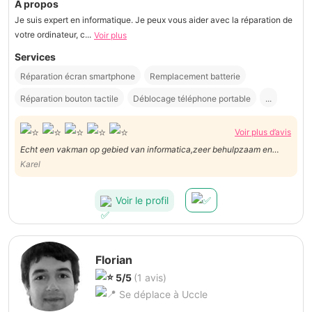
À propos
Je suis expert en informatique. Je peux vous aider avec la réparation de
votre ordinateur, c...
Voir plus
Services
Réparation écran smartphone
Remplacement batterie
Réparation bouton tactile
Déblocage téléphone portable
...
Voir plus d’avis
Echt een vakman op gebied van informatica,zeer behulpzaam en
prettig in de omgang
Karel
Voir le profil
Florian
5/5
(1 avis)
Se déplace à Uccle