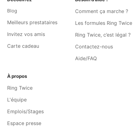
Réparation smartphone
Réparation smartphone
Jupille-sur-meuse
Vaux-sous-chèvremont
Blog
Comment ça marche ?
Réparation smartphone
Réparation smartphone
Meilleurs prestataires
Les formules Ring Twice
Grivegnee
Chênee
Invitez vos amis
Ring Twice, c’est légal ?
Réparation smartphone
Réparation smartphone
Bressoux
Angleur
Carte cadeau
Contactez-nous
Réparation smartphone
Réparation smartphone
Aide/FAQ
Dalhem
Beaufays
Réparation smartphone
Réparation smartphone
À propos
Embourg
Stembert
Ring Twice
Réparation smartphone Tilff
Réparation smartphone
Sprimont
L'équipe
Réparation smartphone
Réparation smartphone
Emplois/Stages
Boncelles
Henri-chapelle
Espace presse