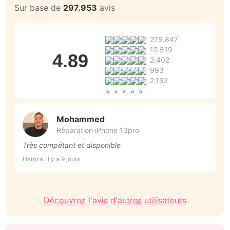
Sur base de
297.953
avis
279.847
12.519
4.89
2.402
993
2.192
Mohammed
Réparation iPhone 13pro
Très compétant et disponible
L
Hamza, il y a 9 jours
Ma
Découvrez l'avis d'autres utilisateurs