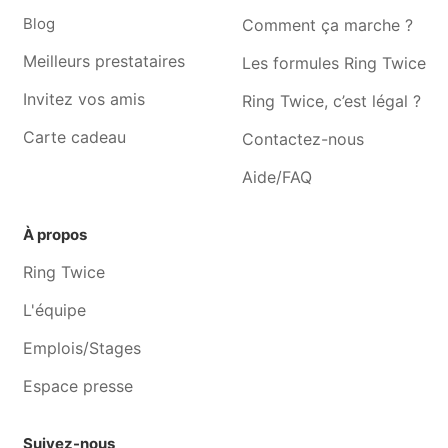
Frasnes-lez-buissenal
Beloeil
Blog
Comment ça marche ?
Réparation smartphone Silly
Réparation smartphone
Meilleurs prestataires
Les formules Ring Twice
Jurbise
Invitez vos amis
Ring Twice, c’est légal ?
Réparation smartphone
Réparation smartphone
Basècles
Saint-ghislain
Carte cadeau
Contactez-nous
Réparation smartphone
Réparation smartphone
Aide/FAQ
Baudour
Hautrage
Réparation smartphone
Réparation smartphone
À propos
Dergneau
Tertre
Ring Twice
Réparation smartphone
Réparation smartphone
Bernissart
Enghien
L'équipe
Réparation smartphone
Réparation smartphone
Emplois/Stages
Péruwelz
Ghlin
Espace presse
Suivez-nous