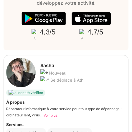
développez votre activité.
4,3/5
4,7/5
Sasha
Nouveau
Se déplace à Ath
Identité vérifiée
À propos
Réparateur informatique à votre service pour tout type de dépannage :
ordinateur lent, virus...
Voir plus
Services