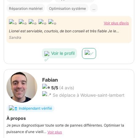
Réparation matériel
Optimisation système
...
Voir plus d’avis
Lionel est serviable, courtois, de bon conseil et très fiable Je le
recommande et ne manquerai pas de refaire appel à lui
Sandra
Voir le profil
Fabian
5/5
(4 avis)
Se déplace à Woluwe-saint-lambert
Indépendant vérifié
À propos
Je peux diagnostiquer toute sorte de pannes différentes. Optimiser la
puissance d'une vieill...
Voir plus