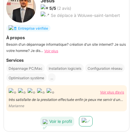
Jesús
5/5
(2 avis)
Se déplace à Woluwe-saint-lambert
Entreprise vérifiée
À propos
Besoin d'un dépannage informatique? création d'un site internet? Je suis
votre homme? Je dis...
Voir plus
Services
Dépannage PC/Mac
Installation logiciels
Configuration réseau
Optimisation système
...
Voir plus d’avis
très satisfaite de la prestation effectuée enfin je peux me servir d un
ordi configuré aux petits oignons!!! Jésus est patient sympathique et
Marianne
très a la pointe pour les connaissances sur ordi je vous le conseille
vivement merci je suis ravie
Voir le profil