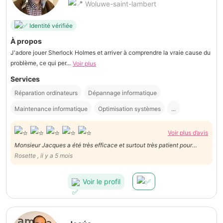
Woluwe-saint-lambert
Identité vérifiée
À propos
J'adore jouer Sherlock Holmes et arriver à comprendre la vraie cause du
problème, ce qui per...
Voir plus
Services
Réparation ordinateurs
Dépannage informatique
Maintenance informatique
Optimisation systèmes
...
Voir plus d’avis
Monsieur Jacques a été très efficace et surtout très patient pour
résoudre le problème de mon vieil ordinateur et le travail a été très
Rosette , il y a 5 mois
bien réalisé. Merci pour tout !
Voir le profil