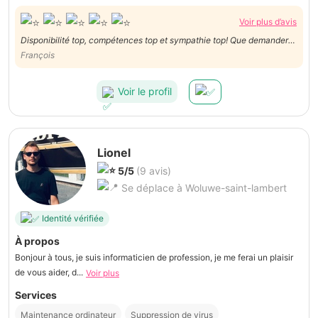
Voir plus d’avis
Disponibilité top, compétences top et sympathie top! Que demander
de plus. Merci beaucoup Aurélien ! A bientôt !
François
Voir le profil
Lionel
5/5
(9 avis)
Se déplace à Woluwe-saint-lambert
Identité vérifiée
À propos
Bonjour à tous, je suis informaticien de profession, je me ferai un plaisir
de vous aider, d...
Voir plus
Services
Maintenance ordinateur
Suppression de virus