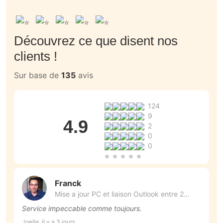
Découvrez ce que disent nos
clients !
Sur base de
135
avis
124
9
4.9
2
0
0
Franck
Mise a jour PC et liaison Outlook entre 2
appareils (2)
Service impeccable comme toujours.
U
Joelle, il y a 3 jours
Da