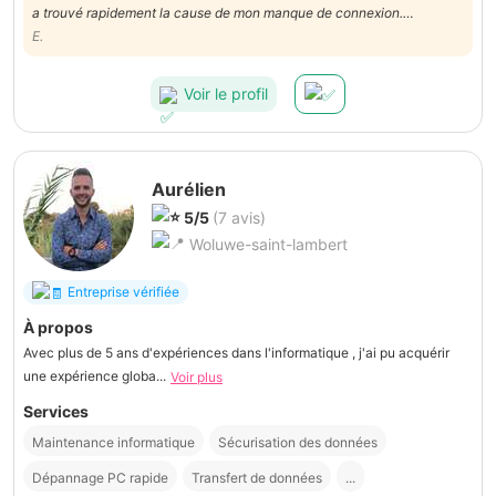
a trouvé rapidement la cause de mon manque de connexion.
Problème d'alimentation. Le PC a du être envoyé au Service
E.
Technique d'un magasin pour changement de pièce maîtresse. Le
problème est donc résolu. Merci
Voir le profil
Aurélien
5/5
(7 avis)
Woluwe-saint-lambert
Entreprise vérifiée
À propos
Avec plus de 5 ans d'expériences dans l'informatique , j'ai pu acquérir
une expérience globa...
Voir plus
Services
Maintenance informatique
Sécurisation des données
Dépannage PC rapide
Transfert de données
...