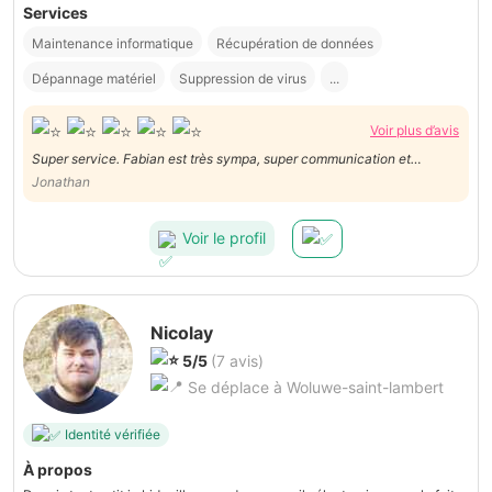
Services
Maintenance informatique
Récupération de données
Dépannage matériel
Suppression de virus
...
Voir plus d’avis
Super service. Fabian est très sympa, super communication et
efficace ! Je recommande les yeux fermés. Merci Fabian!
Jonathan
Voir le profil
Nicolay
5/5
(7 avis)
Se déplace à Woluwe-saint-lambert
Identité vérifiée
À propos