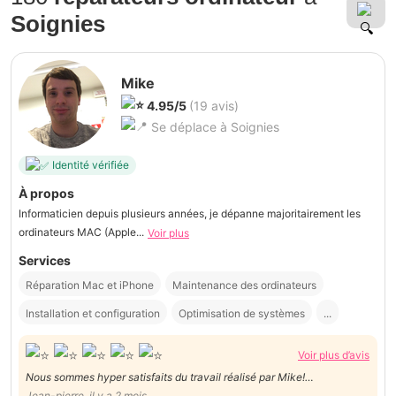
Soignies
Mike
4.95/5
(19 avis)
Se déplace à Soignies
Identité vérifiée
À propos
Informaticien depuis plusieurs années, je dépanne majoritairement les
ordinateurs MAC (Apple...
Voir plus
Services
Réparation Mac et iPhone
Maintenance des ordinateurs
Installation et configuration
Optimisation de systèmes
...
Voir plus d’avis
Nous sommes hyper satisfaits du travail réalisé par Mike!
Consciencieux , ponctuel, sympathique, Mike nous a donné de
Jean-pierre, il y a 2 mois