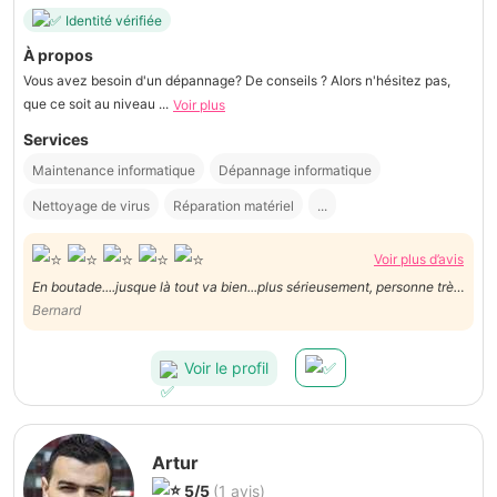
Identité vérifiée
À propos
Vous avez besoin d'un dépannage? De conseils ? Alors n'hésitez pas,
que ce soit au niveau ...
Voir plus
Services
Maintenance informatique
Dépannage informatique
Nettoyage de virus
Réparation matériel
...
Voir plus d’avis
En boutade....jusque là tout va bien...plus sérieusement, personne très
sympathique je recommande. Pour le travail Tommy est transparent et
Bernard
clair. Merci à vous , je recommande .Bernard D.
Voir le profil
Artur
5/5
(1 avis)