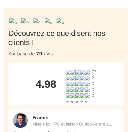
Découvrez ce que disent nos
clients !
Sur base de
79
avis
77
2
4.98
0
0
0
Franck
Mise a jour PC et liaison Outlook entre 2
appareils (2)