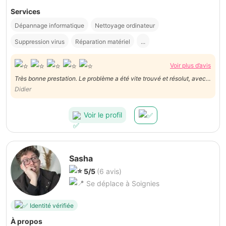
Services
Dépannage informatique
Nettoyage ordinateur
Suppression virus
Réparation matériel
...
Voir plus d’avis
Très bonne prestation. Le problème a été vite trouvé et résolut, avec
plusieurs explications et conseils qui me facilitent la vie. A
Didier
recommander, très compétent.
Voir le profil
Sasha
5/5
(6 avis)
Se déplace à Soignies
Identité vérifiée
À propos