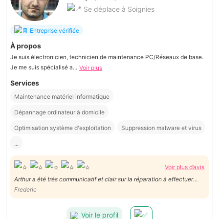
Se déplace à Soignies
Entreprise vérifiée
À propos
Je suis électronicien, technicien de maintenance PC/Réseaux de base.
Je me suis spécialisé a...
Voir plus
Services
Maintenance matériel informatique
Dépannage ordinateur à domicile
Optimisation système d'exploitation
Suppression malware et virus
...
Voir plus d’avis
Arthur a été très communicatif et clair sur la réparation à effectuer
(rétro éclairage MacBook Air). Il a donné son prix après avoir expliqué
Frederic
le probable problème. professionnel et efficace. Après deux jours, j’ai
récupéré mon mac.
Voir le profil