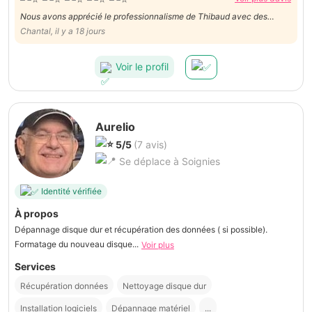
Nous avons apprécié le professionnalisme de Thibaud avec des
pointes d’humour … nous le recommandons.
Chantal, il y a 18 jours
Voir le profil
Aurelio
5/5
(7 avis)
Se déplace à Soignies
Identité vérifiée
À propos
Dépannage disque dur et récupération des données ( si possible).
Formatage du nouveau disque...
Voir plus
Services
Récupération données
Nettoyage disque dur
Installation logiciels
Dépannage matériel
...