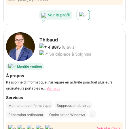
précieux conseils! Je recomannde à 200%
Voir le profil
Thibaud
4.88/5
(8 avis)
Se déplace à Soignies
Identité vérifiée
À propos
Passionné d'informatique, j'ai réparé en activité ponctuel plusieurs
ordinateurs portables e...
Voir plus
Services
Maintenance informatique
Suppression de virus
Réparation ordinateur
Optimisation Windows
...
Voir plus d’avis