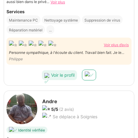
aussi bien dans le privé...
Voir plus
Services
Maintenance PC
Nettoyage système
Suppression de virus
Réparation matériel
...
Voir plus d’avis
Personne sympathique, à l'écoute du client. Travail bien fait. Je le
recommande .
Philippe
Voir le profil
Andre
5/5
(2 avis)
Se déplace à Soignies
Identité vérifiée