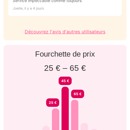
Service impeccable comme toujours.
U
Joelle, il y a 4 jours
Da
Découvrez l'avis d'autres utilisateurs
Fourchette de prix
25 € – 65 €
45 €
65 €
25 €