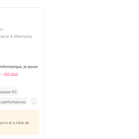
au
lace à Malmedy
informatique, je passe
..
Voir plus
ration PC
n performances
...
Twice et a hâte de