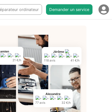
réparateur ordinateur
Demander un service
amien
Jérôme
21 €/h
118 avis
41 €/h
Alexandre
77 avis
32 €/h