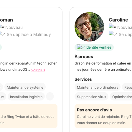
oman
Caroline
Nouveau
Nouve
Se déplace à Malmedy
Se dép
Identité vérifiée
À propos
ng in der Reparatur im technischen
Graphiste de formation et calée en 
dows und macOS...
mes journées derrière un ordinateu.
Voir plus
Services
r
Maintenance système
Maintenance ordinateurs
Répa
que
Installation logiciels
...
Suppression virus
Optimisatio
Pas encore d'avis
ndre Ring Twice et a hâte de vous
Caroline vient de rejoindre Ring 
ain.
vous donner un coup de main.