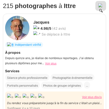
215
photographes
à
Ittre
Jacques
4.98/5
(42 avis)
Se déplace à Ittre
Indépendant vérifié
À propos
Depuis quinze ans, je réalise de nombreux reportages. J'ai obtenu
plusieurs diplômes pour me...
Voir plus
Services
Séance photo professionnelle
Photographie événementielle
Portraits personnalisés
Photos de groupe originales
...
Voir plus d’avis
Du rendez vous préparatoire jusqu'à la fin du service c'était un plaisir
de collaborer avec Jacques! Nous le recommandons vivement.
Sunflower, il y a 10 jours