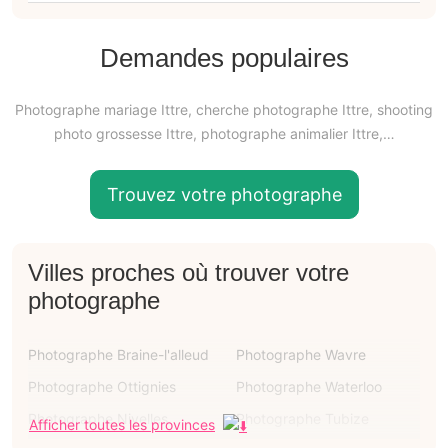
Demandes populaires
Photographe mariage Ittre, cherche photographe Ittre, shooting
photo grossesse Ittre, photographe animalier Ittre,…
Trouvez votre photographe
Villes proches où trouver votre
photographe
Photographe Braine-l'alleud
Photographe Wavre
Photographe Ottignies
Photographe Waterloo
Photographe Nivelles
Photographe Tubize
Afficher toutes les provinces