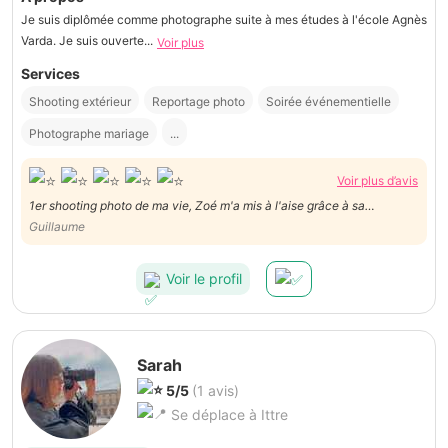
Je suis diplômée comme photographe suite à mes études à l'école Agnès
Varda. Je suis ouverte...
Voir plus
Services
Shooting extérieur
Reportage photo
Soirée événementielle
Photographe mariage
...
Voir plus d’avis
1er shooting photo de ma vie, Zoé m'a mis à l'aise grâce à sa
personnalité calme, bienveillante et gentille. Ses conseils et idées
Guillaume
créatives m'ont aussi permis d'avoir une multitude de photos de
qualité, de différents genres d'autant plus. MERCI :)
Voir le profil
Sarah
5/5
(1 avis)
Se déplace à Ittre