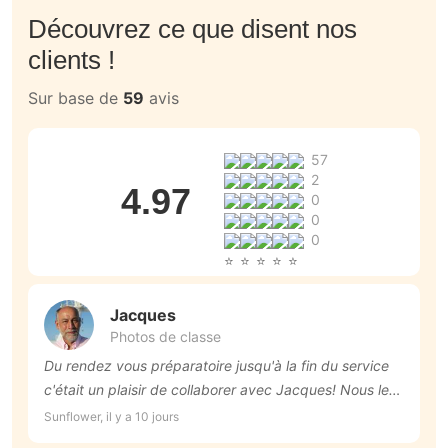
Découvrez ce que disent nos
clients !
Sur base de
59
avis
57
2
4.97
0
0
0
Jacques
Photos de classe
Du rendez vous préparatoire jusqu'à la fin du service
P
c'était un plaisir de collaborer avec Jacques! Nous le
a
recommandons vivement.
c
Sunflower, il y a 10 jours
An
N