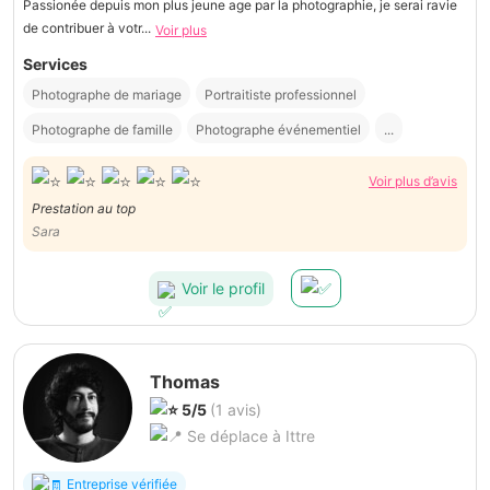
Passionée depuis mon plus jeune age par la photographie, je serai ravie
de contribuer à votr...
Voir plus
Services
Photographe de mariage
Portraitiste professionnel
Photographe de famille
Photographe événementiel
...
Voir plus d’avis
Prestation au top
Sara
Voir le profil
Thomas
5/5
(1 avis)
Se déplace à Ittre
Entreprise vérifiée