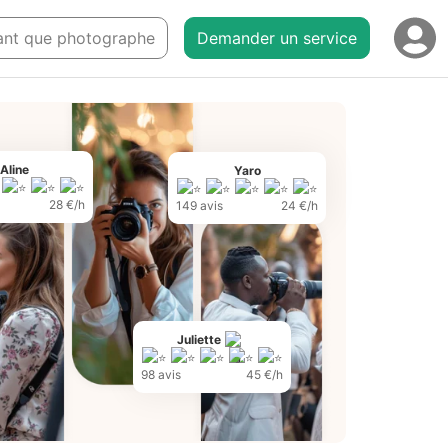
 tant que photographe
Demander un service
Aline
Yaro
28 €/h
149 avis
24 €/h
Juliette
98 avis
45 €/h