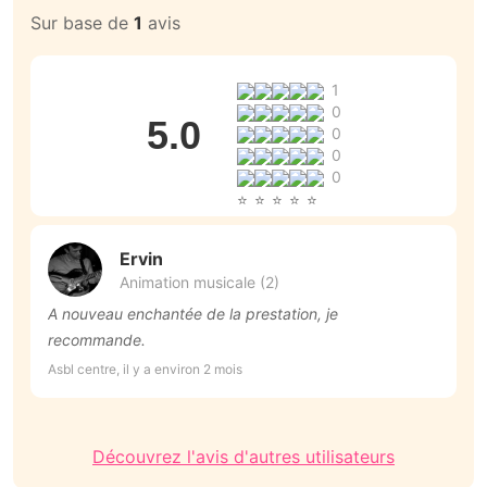
Sur base de
1
avis
1
0
5.0
0
0
0
Ervin
Animation musicale (2)
A nouveau enchantée de la prestation, je
M
recommande.
m
D
Asbl centre, il y a environ 2 mois
Cé
i
Découvrez l'avis d'autres utilisateurs