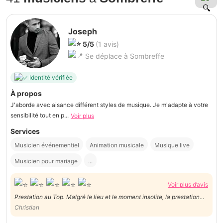
Joseph
5/5
(1 avis)
Se déplace à Sombreffe
Identité vérifiée
À propos
J'aborde avec aisance différent styles de musique. Je m'adapte à votre
sensibilité tout en p...
Voir plus
Services
Musicien événementiel
Animation musicale
Musique live
Musicien pour mariage
...
Voir plus d’avis
Prestation au Top. Malgré le lieu et le moment insolite, la prestation
était au delà de notre espérance et la qualité au top. Un grand merci.
Christian