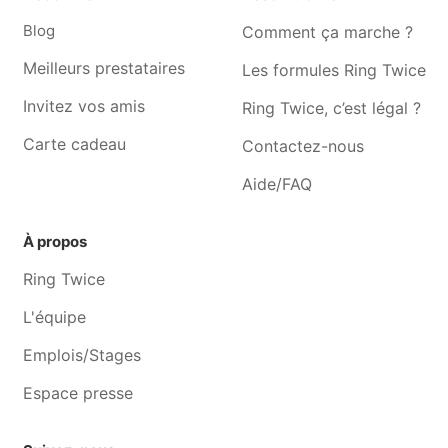
Musicien Louvain-la-neuve
Musicien Céroux-mousty
Blog
Comment ça marche ?
Musicien Corroy-le-grand
Musicien Ottignies
Meilleurs prestataires
Les formules Ring Twice
Invitez vos amis
Ring Twice, c’est légal ?
Carte cadeau
Contactez-nous
Aide/FAQ
À propos
Ring Twice
L'équipe
Emplois/Stages
Espace presse