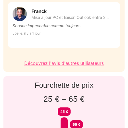
Franck
Mise a jour PC et liaison Outlook entre 2
appareils (2)
Service impeccable comme toujours.
U
Joelle, il y a 1 jour
Da
Découvrez l'avis d'autres utilisateurs
Fourchette de prix
25 € – 65 €
45 €
65 €