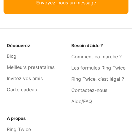
Envoyez-nous un message
Informaticien Villers-
Informaticien Athus
devant-orval
Informaticien Chiny
Informaticien Bonnert
Informaticien Lacuisine
Informaticien Assenois
Informaticien Léglise
Informaticien Straimont
Découvrez
Besoin d’aide ?
Informaticien Martelange
Informaticien Hamipré
Blog
Comment ça marche ?
Informaticien Ebly
Informaticien Witry
Informaticien Juseret
Informaticien Fauvillers
Meilleurs prestataires
Les formules Ring Twice
Informaticien Tintange
Informaticien Nives
Invitez vos amis
Ring Twice, c’est légal ?
Carte cadeau
Contactez-nous
Aide/FAQ
À propos
Ring Twice