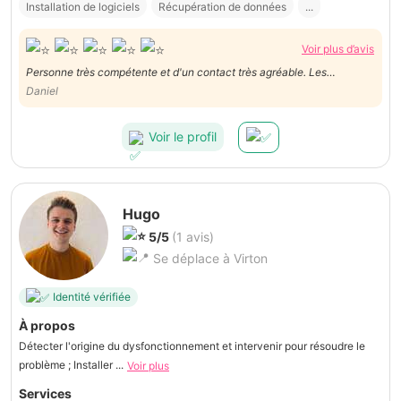
Installation de logiciels
Récupération de données
...
Voir plus d’avis
Personne très compétente et d'un contact très agréable. Les
problèmes ont été résolus et les explications étaient claires et
Daniel
facilement compréhensibles. Il prend le temps de s'assurer que tout a
été bien compris.
Voir le profil
Hugo
5/5
(1 avis)
Se déplace à Virton
Identité vérifiée
À propos
Détecter l'origine du dysfonctionnement et intervenir pour résoudre le
problème ; Installer ...
Voir plus
Services