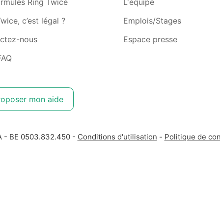
ormules Ring Twice
L'équipe
wice, c’est légal ?
Emplois/Stages
ctez-nous
Espace presse
FAQ
roposer mon aide
A - BE 0503.832.450 -
Conditions d'utilisation
-
Politique de con