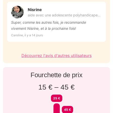
Nisrine
aide avec une adolescente polyhandicapee
(9)
Super, comme les autres fois, je recommande
N
vivement Nisrine, et à la prochaine fois!
t
e
Caroline, il y a 14 jours
Re
Découvrez l'avis d'autres utilisateurs
Fourchette de prix
15 € – 45 €
25 €
45 €