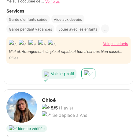
me suis occupée de ...
Voir plus
Services
Garde d'enfants soirée
Aide aux devoirs
Garde pendant vacances
Jouer avec les enfants
...
Voir plus d’avis
Nickel. Arrangement simple et rapide et tout s'est très bien passé
avec notre petit garçon de 4 ans
Gilles
Voir le profil
Chloé
5/5
(1 avis)
Se déplace à Ans
Identité vérifiée