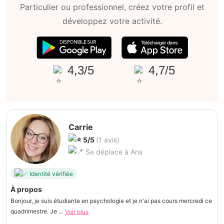
Particulier ou professionnel, créez votre profil et
développez votre activité.
4,3/5
4,7/5
Carrie
5/5
(1 avis)
Se déplace à Ans
Identité vérifiée
À propos
Bonjour, je suis étudiante en psychologie et je n'ai pas cours mercredi ce
quadrimestre. Je ...
Voir plus