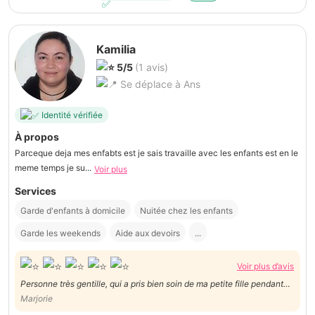
Kamilia
5/5
(1 avis)
Se déplace à Ans
Identité vérifiée
À propos
Parceque deja mes enfabts est je sais travaille avec les enfants est en le
meme temps je su...
Voir plus
Services
Garde d'enfants à domicile
Nuitée chez les enfants
Garde les weekends
Aide aux devoirs
...
Voir plus d’avis
Personne très gentille, qui a pris bien soin de ma petite fille pendant
mon absence pro qui a eu dépasser un peu le temps…
Marjorie