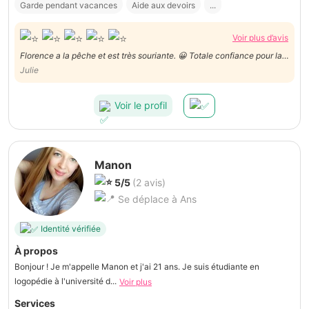
Garde pendant vacances
Aide aux devoirs
...
Voir plus d’avis
Florence a la pêche et est très souriante. 😀 Totale confiance pour la
garde de notre bébé avec qui elle est douce et très à l'ecoute !
Julie
Voir le profil
Manon
5/5
(2 avis)
Se déplace à Ans
Identité vérifiée
À propos
Bonjour ! Je m'appelle Manon et j'ai 21 ans. Je suis étudiante en
logopédie à l'université d...
Voir plus
Services