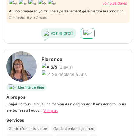
Voir plus d’avis
Au top comme toujours. Elle a parfaitement géré malgré le surnombre
d'enfants par rapport a ce qui était prévu
Cristophe, il y a 7 mois
Voir le profil
Florence
5/5
(2 avis)
Se déplace à Ans
Identité vérifiée
À propos
Bonjour à tous Je suis une maman d un garçon de 18 ans donc toujours
alerte. Très à l écou...
Voir plus
Services
Garde d'enfants soirée
Garde d'enfants journée