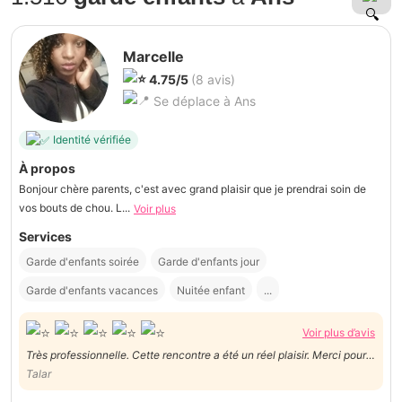
Marcelle
4.75/5
(8 avis)
Se déplace à Ans
Identité vérifiée
À propos
Bonjour chère parents, c'est avec grand plaisir que je prendrai soin de
vos bouts de chou. L...
Voir plus
Services
Garde d'enfants soirée
Garde d'enfants jour
Garde d'enfants vacances
Nuitée enfant
...
Voir plus d’avis
Très professionnelle. Cette rencontre a été un réel plaisir. Merci pour
ta bienveillance et ponctualité. On n'hésitera pas à faire appel à toi à
Talar
nouveau. Merci pour tout Marcelle :)