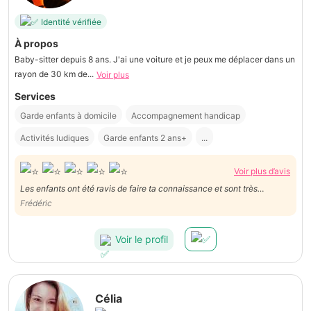
Identité vérifiée
À propos
Baby-sitter depuis 8 ans. J'ai une voiture et je peux me déplacer dans un
rayon de 30 km de...
Voir plus
Services
Garde enfants à domicile
Accompagnement handicap
Activités ludiques
Garde enfants 2 ans+
...
Voir plus d’avis
Les enfants ont été ravis de faire ta connaissance et sont très
enthousiastes à l'idée de te revoir. A bientôt
Frédéric
Voir le profil
Célia