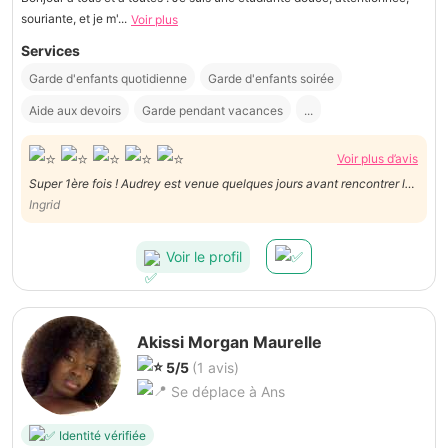
souriante, et je m'...
Voir plus
Services
Garde d'enfants quotidienne
Garde d'enfants soirée
Aide aux devoirs
Garde pendant vacances
...
Voir plus d’avis
Super 1ère fois ! Audrey est venue quelques jours avant rencontrer les
enfants. A l’heure et de confiance. Très bonne expérience. Je
Ingrid
recommande ses services!
Voir le profil
Akissi Morgan Maurelle
5/5
(1 avis)
Se déplace à Ans
Identité vérifiée