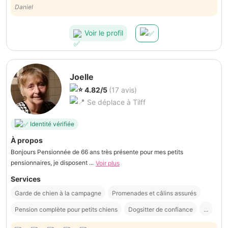
très régulièrement des nouvelles de mon loulou 😀
Daniel
Voir le profil
Joelle
4.82/5
(17 avis)
Se déplace à Tilff
Identité vérifiée
À propos
Bonjours Pensionnée de 66 ans très présente pour mes petits
pensionnaires, je disposent ...
Voir plus
Services
Garde de chien à la campagne
Promenades et câlins assurés
Pension complète pour petits chiens
Dogsitter de confiance
...