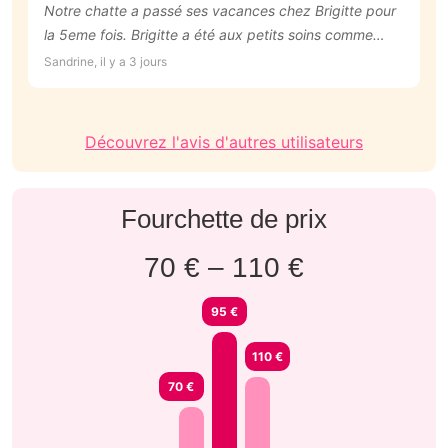
Notre chatte a passé ses vacances chez Brigitte pour
L
la 5eme fois. Brigitte a été aux petits soins comme
ri
d'habitude. Nous avons aussi reçu des photos
Sandrine, il y a 3 jours
Ar
pendant notre séjour. Merci! Je recommande
vivement.
Découvrez l'avis d'autres utilisateurs
Fourchette de prix
70 € – 110 €
95 €
110 €
70 €