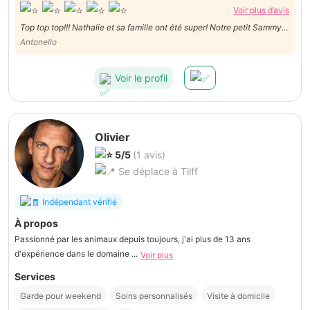
Voir plus d’avis
Top top top!!! Nathalie et sa famille ont été super! Notre petit Sammy a
été chouchouté et traité comme s'il était chez lui! 5/5 bien mérité!
Antonello
Voir le profil
Olivier
5/5
(1 avis)
Se déplace à Tilff
Indépendant vérifié
À propos
Passionné par les animaux depuis toujours, j'ai plus de 13 ans
d'expérience dans le domaine ...
Voir plus
Services
Garde pour weekend
Soins personnalisés
Visite à domicile