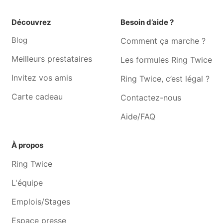
Garde chien Fléron
Garde chien Beyne-heusay
Découvrez
Besoin d’aide ?
Garde chien Jupille-sur-
Garde chien Alleur
Blog
Comment ça marche ?
meuse
Garde chien Nandrin
Garde chien Soumagne
Meilleurs prestataires
Les formules Ring Twice
Garde chien Engis
Garde chien Barchon
Invitez vos amis
Ring Twice, c’est légal ?
Carte cadeau
Contactez-nous
Aide/FAQ
À propos
Ring Twice
L'équipe
Emplois/Stages
Espace presse