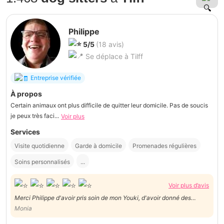
Philippe
5/5
(18 avis)
Se déplace à Tilff
Entreprise vérifiée
À propos
Certain animaux ont plus difficile de quitter leur domicile. Pas de soucis
je peux très faci...
Voir plus
Services
Visite quotidienne
Garde à domicile
Promenades régulières
Soins personnalisés
...
Voir plus d’avis
Merci Philippe d'avoir pris soin de mon Youki, d'avoir donné des
nouvelles et d'être aussi disponible et amical. Aux futurs clients: je
Monia
vous le recommande 😉