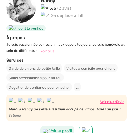
Nancy
5/5
(2 avis)
Se déplace à Tilff
Identité vérifiée
À propos
Je suis passionnée par les animaux depuis toujours. Je suis bénévole au
sein de différents r...
Voir plus
Services
Garde de chiens de petite taille
Visites à domicile pour chiens
Soins personnalisés pour toutou
Dogsitter de confiance pour pinscher
...
Voir plus d’avis
Merci à Nancy de s’être aussi bien occupé de Simba. Après un jour, il
se sentait comme à la maison. Je referai appel à Nancy pour nos
Tatiana
prochaines vacances.
Voir le profil