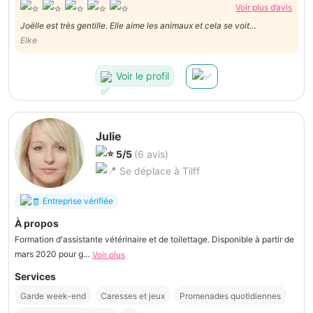
Voir plus d’avis
Joëlle est très gentille. Elle aime les animaux et cela se voit
clairement. Nos Cockers ont été heureux chez elle!
Elke
Voir le profil
Julie
5/5
(6 avis)
Se déplace à Tilff
Entreprise vérifiée
À propos
Formation d'assistante vétérinaire et de toilettage. Disponible à partir de
mars 2020 pour g...
Voir plus
Services
Garde week-end
Caresses et jeux
Promenades quotidiennes