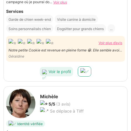
campagne où je pourrai do...
Voir plus
Services
Garde de chien week-end
Visite canine à domicile
Soins personnalisés chien
Dogsitter pour grands chiens
...
Voir plus d’avis
Notre petite Cookie est revenue en pleine forme 😁. Elle semble avoir
été choyée!
Géraldine
Voir le profil
Michèle
5/5
(3 avis)
Se déplace à Tilff
Identité vérifiée