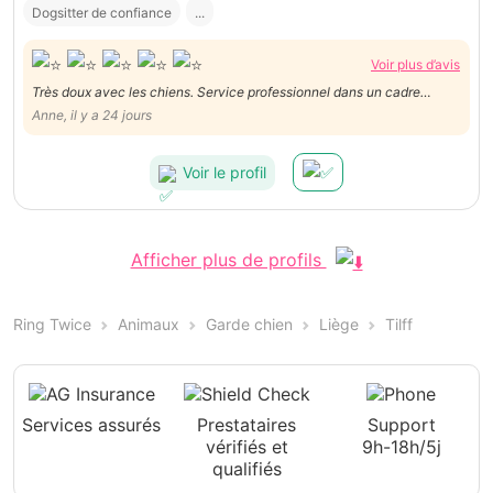
Dogsitter de confiance
...
Voir plus d’avis
Très doux avec les chiens. Service professionnel dans un cadre
familial. Grand jardin, promenade. Je recommande les yeux fermés.
Anne, il y a 24 jours
Voir le profil
Afficher plus de profils
Ring Twice
Animaux
Garde chien
Liège
Tilff
Services assurés
Prestataires
Support
vérifiés et
9h-18h/5j
qualifiés