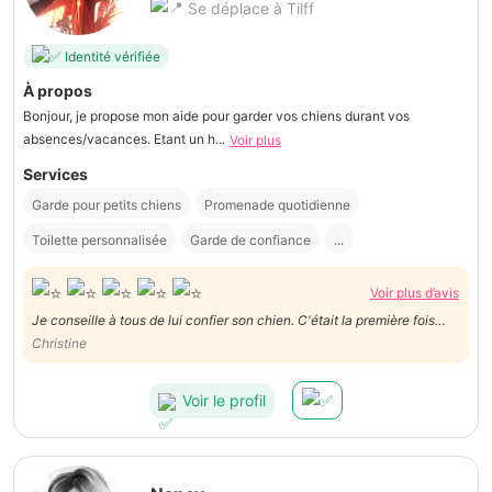
Se déplace à Tilff
Identité vérifiée
À propos
Bonjour, je propose mon aide pour garder vos chiens durant vos
absences/vacances. Etant un h...
Voir plus
Services
Garde pour petits chiens
Promenade quotidienne
Toilette personnalisée
Garde de confiance
...
Voir plus d’avis
Je conseille à tous de lui confier son chien. C'était la première fois
que je confiais mon jeune chien à quelqu un hors du cadre familial. Il a
Christine
passé de bonnes vacances en compagnie de copines de jeux. C'était
moi qui était stressée et pour rien .
Voir le profil