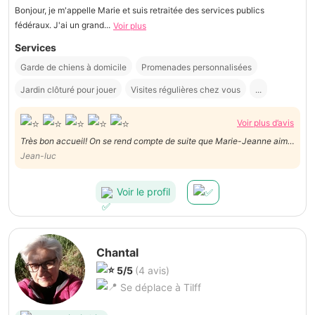
Bonjour, je m'appelle Marie et suis retraitée des services publics
fédéraux. J'ai un grand...
Voir plus
Services
Garde de chiens à domicile
Promenades personnalisées
Jardin clôturé pour jouer
Visites régulières chez vous
...
Voir plus d’avis
Très bon accueil! On se rend compte de suite que Marie-Jeanne aime
les animaux et nous lui avons confié Jules en toute confiance. Photos
Jean-luc
et petits mots pour nous rassurer durant nos vacances. Nous avons
repris Jules après 11 jours en super forme!
Voir le profil
Chantal
5/5
(4 avis)
Se déplace à Tilff