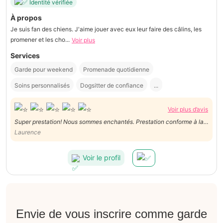
Identité vérifiée
À propos
Je suis fan des chiens. J'aime jouer avec eux leur faire des câlins, les
promener et les cho...
Voir plus
Services
Garde pour weekend
Promenade quotidienne
Soins personnalisés
Dogsitter de confiance
...
Voir plus d’avis
Super prestation! Nous sommes enchantés. Prestation conforme à la
description. Chantal s’est hyper bien occupée de notre chien. Celui-ci
Laurence
a vécu avec eux dans leur maison comme leur propre chien. Un vrai
paradis pour lui et un bonheur pour nous.
Voir le profil
Envie de vous inscrire comme garde