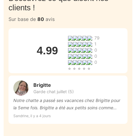
clients !
Sur base de
80
avis
79
1
4.99
0
0
0
Brigitte
Garde chat juillet (5)
Notre chatte a passé ses vacances chez Brigitte pour
L
la 5eme fois. Brigitte a été aux petits soins comme
ri
d'habitude. Nous avons aussi reçu des photos
Sandrine, il y a 4 jours
Ar
pendant notre séjour. Merci! Je recommande
vivement.