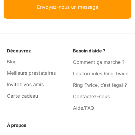
Envoyez-nous un message
Garde chien Wanze
Garde chien Eghezée
Garde chien Jodoigne
Garde chien Glimes
Garde chien Jodoigne-
Garde chien Andenne
souveraine
Garde chien Remicourt
Garde chien Gelbressée
Découvrez
Besoin d’aide ?
Garde chien Amay
Garde chien Perwez
Blog
Comment ça marche ?
Garde chien Incourt
Garde chien Oreye
Meilleurs prestataires
Les formules Ring Twice
Garde chien Saint-georges-
Garde chien Horion-
sur-meuse
hozémont
Invitez vos amis
Ring Twice, c’est légal ?
Carte cadeau
Contactez-nous
Aide/FAQ
À propos