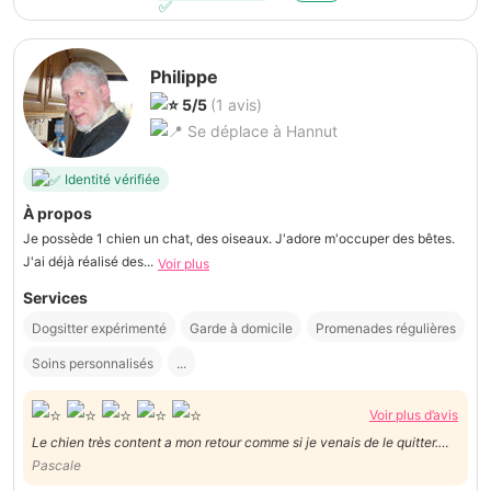
Philippe
5/5
(1 avis)
Se déplace à Hannut
Identité vérifiée
À propos
Je possède 1 chien un chat, des oiseaux. J'adore m'occuper des bêtes.
J'ai déjà réalisé des...
Voir plus
Services
Dogsitter expérimenté
Garde à domicile
Promenades régulières
Soins personnalisés
...
Voir plus d’avis
Le chien très content a mon retour comme si je venais de le quitter.
Ballades et gentillesse font la différence.
Pascale