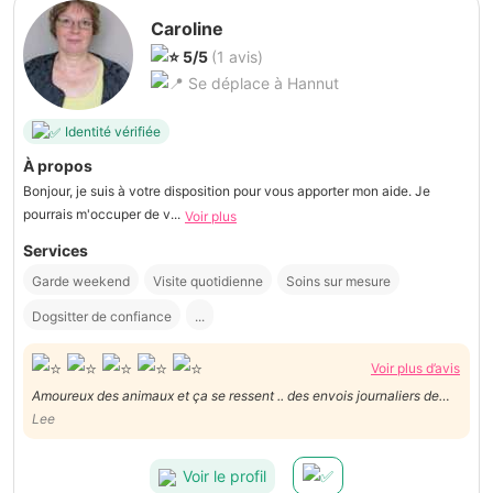
Caroline
5/5
(1 avis)
Se déplace à Hannut
Identité vérifiée
À propos
Bonjour, je suis à votre disposition pour vous apporter mon aide. Je
pourrais m'occuper de v...
Voir plus
Services
Garde weekend
Visite quotidienne
Soins sur mesure
Dogsitter de confiance
...
Voir plus d’avis
Amoureux des animaux et ça se ressent .. des envois journaliers de
photo montrant que mon petit chien était heureux ... prestation qui
Lee
vaut les 5 étoile
Voir le profil