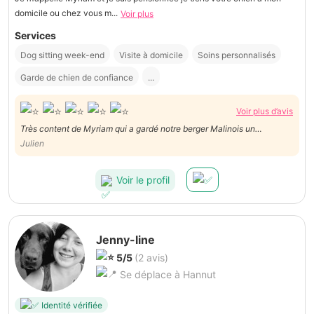
domicile ou chez vous m...
Voir plus
Services
Dog sitting week-end
Visite à domicile
Soins personnalisés
Garde de chien de confiance
...
Voir plus d’avis
Très content de Myriam qui a gardé notre berger Malinois un
weekend. On a reçu des photos et vidéo régulièrement de notre chien
Julien
en train de jouer avec le sien.
Voir le profil
Jenny-line
5/5
(2 avis)
Se déplace à Hannut
Identité vérifiée