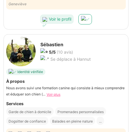
ans 1/2. Nous avons eu confiance dès la 1ère minute et avons eu le
Geneviève
temps de "voir si ça irait". Résultat en fin d'après-midi: un chien et des
maîtres contents! Bravo!
Voir le profil
Sébastien
5/5
(10 avis)
Se déplace à Hannut
Identité vérifiée
À propos
Nous avons suivi une formation canine qui consiste à mieux comprendre
et éduquer son chien (...
Voir plus
Services
Garde de chien à domicile
Promenades personnalisées
Dogsitter de confiance
Balades en pleine nature
...