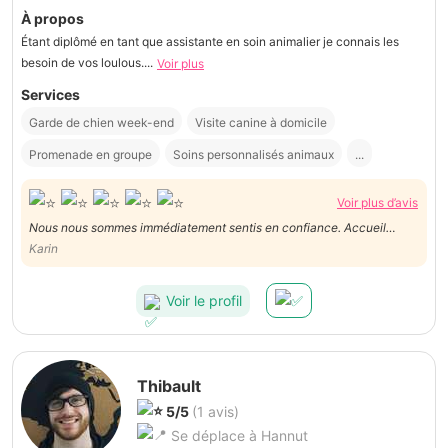
À propos
Étant diplômé en tant que assistante en soin animalier je connais les
besoin de vos loulous....
Voir plus
Services
Garde de chien week-end
Visite canine à domicile
Promenade en groupe
Soins personnalisés animaux
...
Voir plus d’avis
Nous nous sommes immédiatement sentis en confiance. Accueil
sympathique, jardin idéal pour les chiens (petite piscine prévue pour
Karin
grosse chaleur en cours ces jours là). Bref, notre Syrah pourtant
anxieuse et stressée n'a pas du tout semblé perturbée
Voir le profil
Thibault
5/5
(1 avis)
Se déplace à Hannut