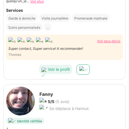
quelqu'un, je...
Voir plus
Services
Garde à domicile
Visite journalière
Promenade matinale
Soins personnalisés
...
Voir plus d’avis
Super contact, Super service! A recommander!
Thomas
Voir le profil
Fanny
5/5
(5 avis)
Se déplace à Hannut
Identité vérifiée