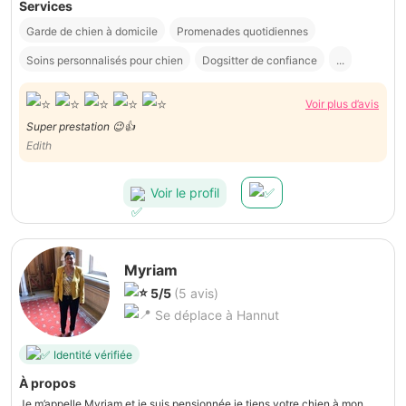
Services
Garde de chien à domicile
Promenades quotidiennes
Soins personnalisés pour chien
Dogsitter de confiance
...
Voir plus d’avis
Super prestation 😉👍
Edith
Voir le profil
Myriam
5/5
(5 avis)
Se déplace à Hannut
Identité vérifiée
À propos
Je m’appelle Myriam et je suis pensionnée je tiens votre chien à mon