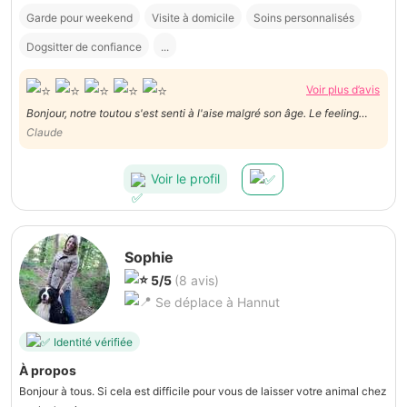
Garde pour weekend
Visite à domicile
Soins personnalisés
Dogsitter de confiance
...
Voir plus d’avis
Bonjour, notre toutou s'est senti à l'aise malgré son âge. Le feeling
avec les personnes est exceptionnel. Encore merci à eux ! Claude
Claude
Voir le profil
Sophie
5/5
(8 avis)
Se déplace à Hannut
Identité vérifiée
À propos
Bonjour à tous. Si cela est difficile pour vous de laisser votre animal chez