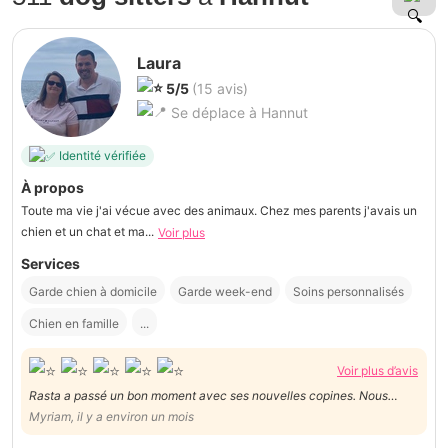
Laura
5/5
(15 avis)
Se déplace à Hannut
Identité vérifiée
À propos
Toute ma vie j'ai vécue avec des animaux. Chez mes parents j'avais un
chien et un chat et ma...
Voir plus
Services
Garde chien à domicile
Garde week-end
Soins personnalisés
Chien en famille
...
Voir plus d’avis
Rasta a passé un bon moment avec ses nouvelles copines. Nous
sommes très contents du service. Merci !
Myriam, il y a environ un mois