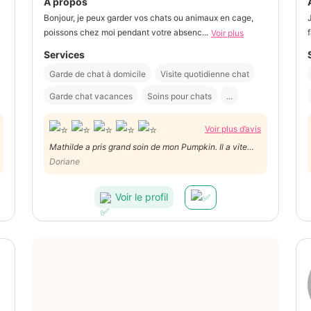
À propos
Bonjour, je peux garder vos chats ou animaux en cage,
poissons chez moi pendant votre absenc...
Voir plus
Services
Garde de chat à domicile
Visite quotidienne chat
Garde chat vacances
Soins pour chats
...
Voir plus d’avis
Mathilde a pris grand soin de mon Pumpkin. Il a vite
trouvé ses repères et reçu sa dose journalière de
Doriane
câlins. Mathilde m’a régulièrement envoyé de ses
nouvelles. Merci beaucoup 😊
Voir le profil