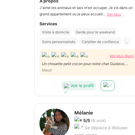
À propos
J'aime les animaux et sais m'en occuper. Je vis dans un
grand appartement ou je peux accueil...
Voir plus
Services
Visite à domicile
Garde pour le weekend
Soins personnalisés
Catsitter de confiance
...
Voir plus d’avis
Un chouette petit cocon pour notre chat Gustave,
Amaurie en a bien pris soin et nous la recommendons
Maud
chaleureusement.
Voir le profil
Mélanie
5/5
(6 avis)
Se déplace à Woluwe-
saint-pierre