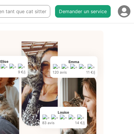
 en tant que cat sitter
Demander un service
Elise
Emma
9 €/j
120 avis
11 €/j
Louise
83 avis
14 €/j