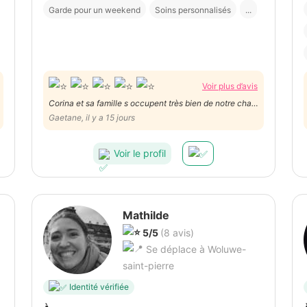
Garde pour un weekend
Soins personnalisés
...
Voir plus d’avis
Corina et sa famille s occupent très bien de notre chat
âgé qui a besoin de beaucoup de caresses. Il reviendra
Gaetane, il y a 15 jours
bientôt 😻
Voir le profil
Mathilde
5/5
(8 avis)
Se déplace à Woluwe-
saint-pierre
Identité vérifiée