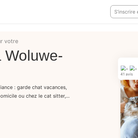
S’inscrire
ur votre
à Woluwe-
41 avis
iance : garde chat vacances,
icile ou chez le cat sitter,...