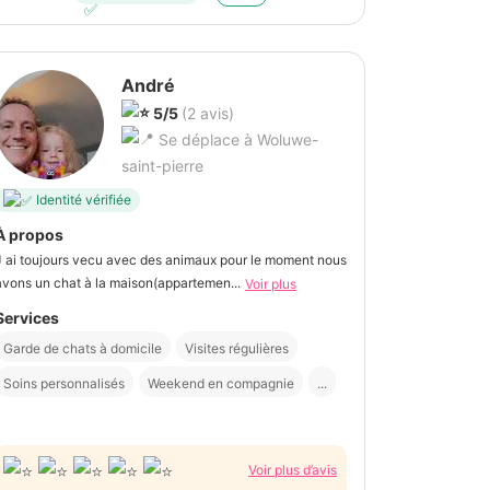
André
5/5
(2 avis)
Se déplace à Woluwe-
saint-pierre
Identité vérifiée
À propos
J ai toujours vecu avec des animaux pour le moment nous
avons un chat à la maison(appartemen...
Voir plus
Services
Garde de chats à domicile
Visites régulières
Soins personnalisés
Weekend en compagnie
...
Voir plus d’avis