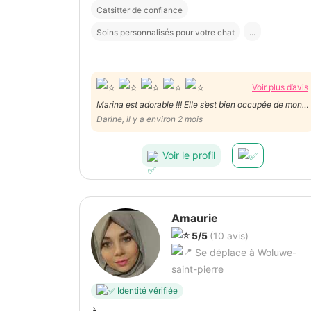
Catsitter de confiance
Soins personnalisés pour votre chat
...
Voir plus d’avis
Marina est adorable !!! Elle s’est bien occupée de mon
chat, c’est comme si il était à l’hôtel. Encore merci
Darine, il y a environ 2 mois
Marina. Je recommande à 100%.
Voir le profil
Amaurie
5/5
(10 avis)
Se déplace à Woluwe-
saint-pierre
Identité vérifiée