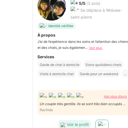
5/5
(3 avis)
Se déplace à Woluwe-
saint-pierre
Identité vérifiée
À propos
J’ai de l’expérience dans les soins et l’attention des chien
et des chats, je suis égalemen...
Voir plus
Services
Garde de chat à domicile
Soins quotidiens chats
Visite à domicile chat
Garde pour un weekend
...
Voir plus d’avis
Un couple très gentille. Ils se sont très bien occupés de
ma petite Luna. Ils envoient des vidéos et des photos,
Rachida
nous tiennent au courant. Merci à Daniela et Joel
d'avoir pris soin de ma petite Luna 😊
Voir le profil