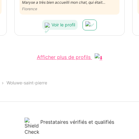
Maryse a très bien accueilli mon chat, qui était
visiblement tranquille quand je suis revenue. Bonne
Florence
communication, merci!
Voir le profil
Afficher plus de profils
Woluwe-saint-pierre
Prestataires vérifiés et qualifiés