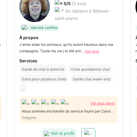
5/5
(3 avis)
Se déplace à Woluwe-
saint-pierre
Identité vérifiée
À propos
s
J'aime aider les animaux, qu'ils soient heureux dans ma
compagnie. Toute ma vie j'ai été ent...
Voir plus
Services
Garde de chat à domicile
Visite quotidienne chat
Soins pour plusieurs chats
Garde chat week-end
...
Voir plus d’avis
Nous sommes enchantés du service fourni par Carole !
Notre chat a visiblement apprécié ses petites
Grégoire
vacances, et nous, nous étions heureux de recevoir
régulièrement des nouvelles et des photos. Nous
Voir le profil
referons appel à Carole sans hésitation !