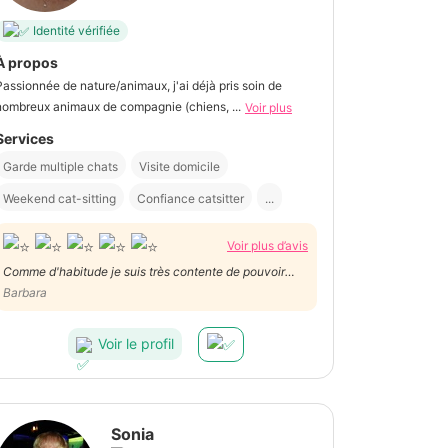
Identité vérifiée
À propos
Passionnée de nature/animaux, j'ai déjà pris soin de
nombreux animaux de compagnie (chiens, ...
Voir plus
Services
Garde multiple chats
Visite domicile
Weekend cat-sitting
Confiance catsitter
...
Voir plus d’avis
Comme d'habitude je suis très contente de pouvoir
compter sur Fanny pour mes petits poilus quand je ne
Barbara
suis pas la! Merci!!
Voir le profil
Sonia