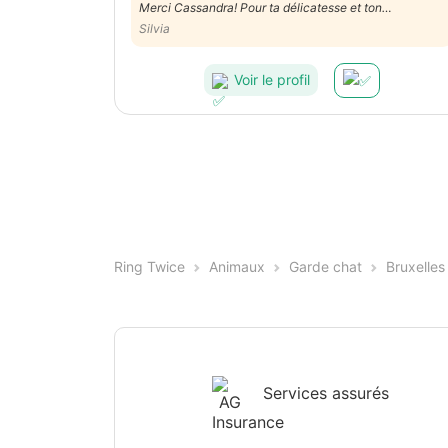
Merci Cassandra! Pour ta délicatesse et ton
professionnalisme. Notre chaton s’est senti tout suite
Silvia
chez lui! Très contente!
Voir le profil
Ring Twice
Animaux
Garde chat
Bruxelles
Services assurés