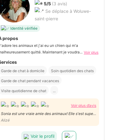
5/5
(3 avis)
Se déplace à Woluwe-
saint-pierre
Identité vérifiée
À propos
J'adore les animaux et j'ai eu un chien qui m'a
malheureusement quitté. Maintenant je voudra...
Voir plus
Services
Garde de chat à domicile
Soin quotidien des chats
Garde de chat pendant vacances
Visite quotidienne de chat
...
Voir plus d’avis
Sonia est une vraie amie des animaux! Elle s'est super
bien occupée de mon chat en s'adaptant à son
Alizé
caractère peureux. Merci mille fois encore!
Voir le profil