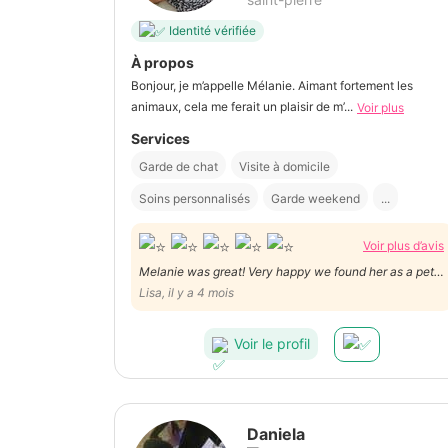
Identité vérifiée
À propos
Bonjour, je m’appelle Mélanie. Aimant fortement les
animaux, cela me ferait un plaisir de m’...
Voir plus
Services
Garde de chat
Visite à domicile
Soins personnalisés
Garde weekend
...
Voir plus d’avis
Melanie was great! Very happy we found her as a pet
sitter, very patient and good with our cat who has to
Lisa, il y a 4 mois
take medication, absolutely would recommend ☺️🙏
Voir le profil
Daniela