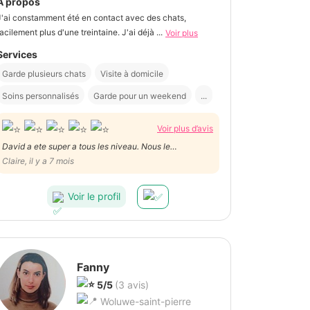
À propos
J'ai constamment été en contact avec des chats,
facilement plus d'une treintaine. J'ai déjà ...
Voir plus
Services
Garde plusieurs chats
Visite à domicile
Soins personnalisés
Garde pour un weekend
...
Voir plus d’avis
David a ete super a tous les niveau. Nous le
remercions!
Claire, il y a 7 mois
Voir le profil
Fanny
5/5
(3 avis)
Woluwe-saint-pierre