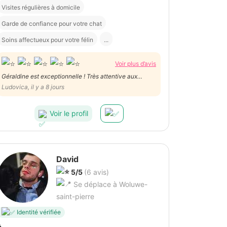
Visites régulières à domicile
Garde de confiance pour votre chat
Soins affectueux pour votre félin
...
Voir plus d’avis
Géraldine est exceptionnelle ! Très attentive aux
besoin de mon chat, douce, fiable. On voit qu’elle aime
Ludovica, il y a 8 jours
les chats et qu’elle s’en occupe avec beaucoup
d’affection.
Voir le profil
David
5/5
(6 avis)
Se déplace à Woluwe-
saint-pierre
Identité vérifiée