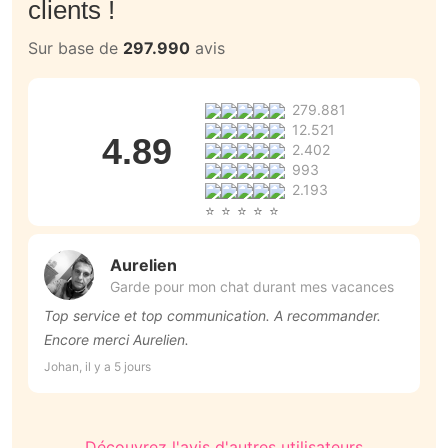
clients !
Sur base de
297.990
avis
279.881
12.521
4.89
2.402
993
2.193
Aurelien
Garde pour mon chat durant mes vacances
Top service et top communication. A recommander.
J
Encore merci Aurelien.
d
d
Johan, il y a 5 jours
Ma
r
hé
Découvrez l'avis d'autres utilisateurs