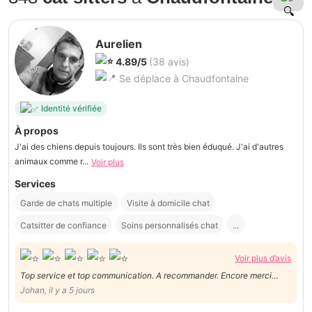
Aurelien
4.89/5
(38 avis)
Se déplace à Chaudfontaine
Identité vérifiée
À propos
J'ai des chiens depuis toujours. Ils sont très bien éduqué. J'ai d'autres
animaux comme r...
Voir plus
Services
Garde de chats multiple
Visite à domicile chat
Catsitter de confiance
Soins personnalisés chat
...
Voir plus d’avis
Top service et top communication. A recommander. Encore merci
Aurelien.
Johan, il y a 5 jours