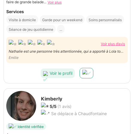
faire de grande balade...
Voir plus
Services
Visite à domicile
Garde pour un weekend
Soins personnalisés
Séance de jeu quotidienne
...
Voir plus d’avis
Nathalie est une personne très attentionnée, qui a apporté à Lola tout
ce dont elle avait besoin (et surtout beaucoup d’affection. Elle nous a
Emilie
donné des nouvelles régulièrement avec des photos ! Je recommande
vivement Nathalie ! :)
Voir le profil
Kimberly
5/5
(1 avis)
Se déplace à Chaudfontaine
Identité vérifiée