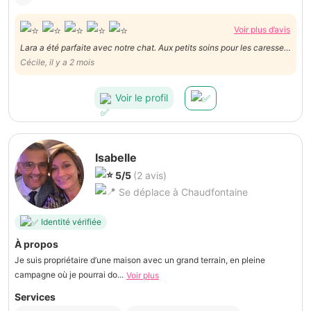
Voir plus d’avis
Lara a été parfaite avec notre chat. Aux petits soins pour les caresses,
son médicament et le faire se sentir bienvenu !
Cécile, il y a 2 mois
Voir le profil
Isabelle
5/5
(2 avis)
Se déplace à Chaudfontaine
Identité vérifiée
À propos
Je suis propriétaire d’une maison avec un grand terrain, en pleine
campagne où je pourrai do...
Voir plus
Services