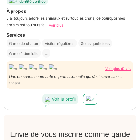
Identité vérifiée
À propos
J'ai toujours adoré les animaux et surtout les chats, ce pourquoi mes
amis m'ont toujours fa...
Voir plus
Services
Garde de chaton
Visites régulières
Soins quotidiens
Garde à domicile
...
Voir plus d’avis
Une personne charmante et professionnelle qui s’est super bien
occupée de mon chat durant mes vacances, je recommande ses
Siham
services !
Voir le profil
Envie de vous inscrire comme garde