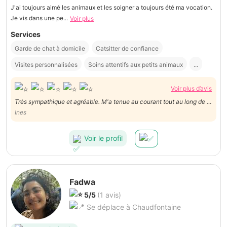
J'ai toujours aimé les animaux et les soigner a toujours été ma vocation.
Je vis dans une pe...
Voir plus
Services
Garde de chat à domicile
Catsitter de confiance
Visites personnalisées
Soins attentifs aux petits animaux
...
Voir plus d’avis
Très sympathique et agréable. M'a tenue au courant tout au long de la
prestation avec des photos de mon chat :)) je n'hésiterai pas à la
Ines
contacter une deuxième fois.
Voir le profil
Fadwa
5/5
(1 avis)
Se déplace à Chaudfontaine