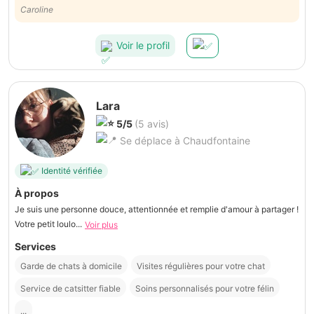
beaucoup de bienveillance et d’attention, notamment quant au rythme
Caroline
de vie de ce félin peu habitué à déloger. J’eus des nouvelles
régulièrement. Je recommande vivement Philippe.
Voir le profil
Lara
5/5
(5 avis)
Se déplace à Chaudfontaine
Identité vérifiée
À propos
Je suis une personne douce, attentionnée et remplie d'amour à partager !
Votre petit loulo...
Voir plus
Services
Garde de chats à domicile
Visites régulières pour votre chat
Service de catsitter fiable
Soins personnalisés pour votre félin
...