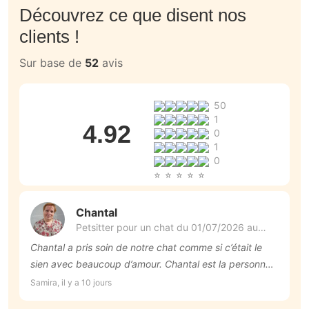
Découvrez ce que disent nos
clients !
Sur base de
52
avis
50
1
4.92
0
1
0
Chantal
Petsitter pour un chat du 01/07/2026 au
26/07/2026
Chantal a pris soin de notre chat comme si c’était le
O
sien avec beaucoup d’amour. Chantal est la personne
c
idéale si vous devez faire garder votre animal de
a
Samira, il y a 10 jours
Ma
compagnie. Un tout grand merci
j