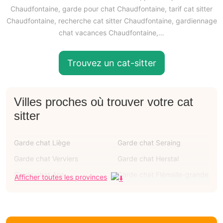
Chaudfontaine, garde pour chat Chaudfontaine, tarif cat sitter
Chaudfontaine, recherche cat sitter Chaudfontaine, gardiennage
chat vacances Chaudfontaine,…
Trouvez un cat-sitter
Villes proches où trouver votre cat
sitter
Garde chat Liège
Garde chat Seraing
Garde chat Verviers
Garde chat Herstal
Garde chat Ans
Garde chat Flémalle-grande
Afficher toutes les provinces
Garde chat Oupeye
Garde chat Grâce-hollogne
Garde chat Huy
Garde chat Beaufays
Garde chat Vaux-sous-
Garde chat Embourg