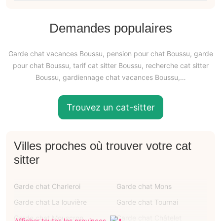
Demandes populaires
Garde chat vacances Boussu, pension pour chat Boussu, garde
pour chat Boussu, tarif cat sitter Boussu, recherche cat sitter
Boussu, gardiennage chat vacances Boussu,…
Trouvez un cat-sitter
Villes proches où trouver votre cat
sitter
Garde chat Charleroi
Garde chat Mons
Garde chat La louvière
Garde chat Tournai
Garde chat Mouscron
Garde chat Châtelet
Afficher toutes les provinces