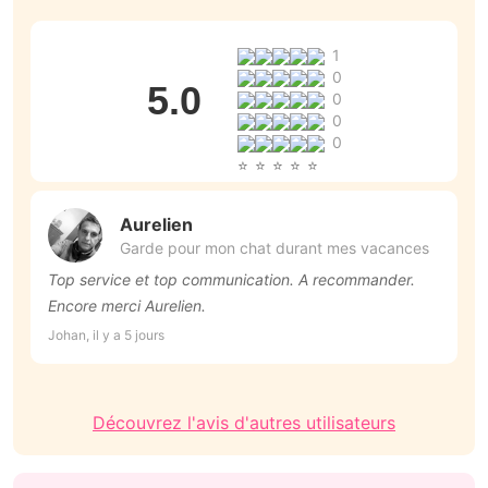
1
0
5.0
0
0
0
Aurelien
Garde pour mon chat durant mes vacances
Top service et top communication. A recommander.
J
Encore merci Aurelien.
d
d
Johan, il y a 5 jours
Ma
r
hé
Découvrez l'avis d'autres utilisateurs