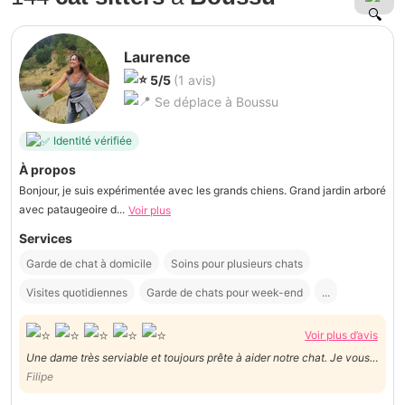
Laurence
5/5
(1 avis)
Se déplace à Boussu
Identité vérifiée
À propos
Bonjour, je suis expérimentée avec les grands chiens. Grand jardin arboré
avec pataugeoire d...
Voir plus
Services
Garde de chat à domicile
Soins pour plusieurs chats
Visites quotidiennes
Garde de chats pour week-end
...
Voir plus d’avis
Une dame très serviable et toujours prête à aider notre chat. Je vous
contacterai certainement pour les prochaines vacances.
Filipe