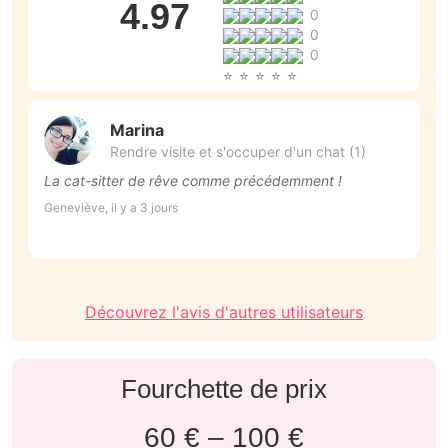
4.97
0
0
0
Marina
Rendre visite et s'occuper d'un chat (1)
La cat-sitter de rêve comme précédemment !
T
d
Geneviève, il y a 3 jours
C
La
Découvrez l'avis d'autres utilisateurs
Fourchette de prix
60 € – 100 €