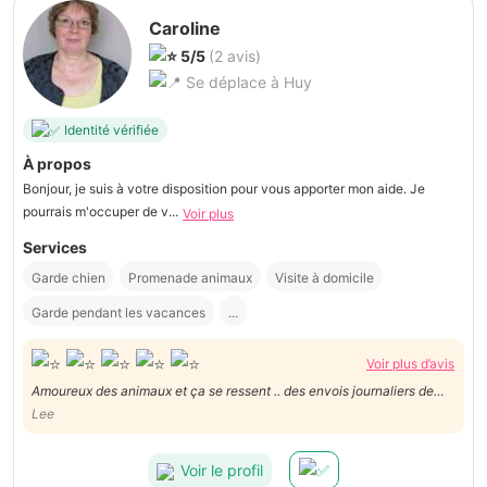
Caroline
5/5
(2 avis)
Se déplace à Huy
Identité vérifiée
À propos
Bonjour, je suis à votre disposition pour vous apporter mon aide. Je
pourrais m'occuper de v...
Voir plus
Services
Garde chien
Promenade animaux
Visite à domicile
Garde pendant les vacances
...
Voir plus d’avis
Amoureux des animaux et ça se ressent .. des envois journaliers de
photo montrant que mon petit chien était heureux ... prestation qui
Lee
vaut les 5 étoile
Voir le profil