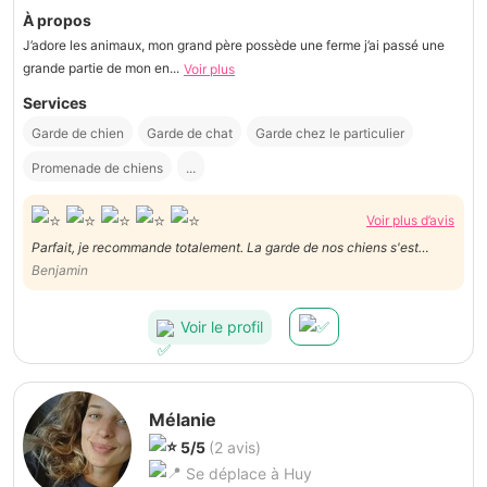
À propos
J’adore les animaux, mon grand père possède une ferme j’ai passé une
grande partie de mon en...
Voir plus
Services
Garde de chien
Garde de chat
Garde chez le particulier
Promenade de chiens
...
Voir plus d’avis
Parfait, je recommande totalement. La garde de nos chiens s'est
effectuée chez nous directement. Nous avons reçu plein de photos et
Benjamin
les chiens avaient l'air ravi 😊 Un tout grand merci !!
Voir le profil
Mélanie
5/5
(2 avis)
Se déplace à Huy