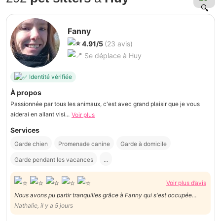
Fanny
4.91/5
(23 avis)
Se déplace à Huy
Identité vérifiée
À propos
Passionnée par tous les animaux, c'est avec grand plaisir que je vous
aiderai en allant visi...
Voir plus
Services
Garde chien
Promenade canine
Garde à domicile
Garde pendant les vacances
...
Voir plus d’avis
Nous avons pu partir tranquilles grâce à Fanny qui s'est occupée
merveilleusement bien de notre chat Biscuit et a veillé à son confort.
Nathalie, il y a 5 jours
Une véritable fée.