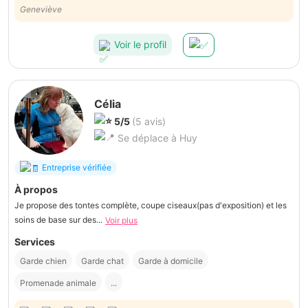
ans 1/2. Nous avons eu confiance dès la 1ère minute et avons eu le
Geneviève
temps de "voir si ça irait". Résultat en fin d'après-midi: un chien et des
maîtres contents! Bravo!
Voir le profil
Célia
5/5
(5 avis)
Se déplace à Huy
Entreprise vérifiée
À propos
Je propose des tontes complète, coupe ciseaux(pas d'exposition) et les
soins de base sur des...
Voir plus
Services
Garde chien
Garde chat
Garde à domicile
Promenade animale
...