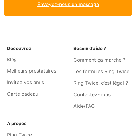
Envoyez-nous un message
Garde animaux Nandrin
Garde animaux Engis
Garde animaux Saint-
Garde animaux Bierwart
georges-sur-meuse
Garde animaux Gesves
Garde animaux Faimes
Garde animaux Horion-
Garde animaux Wasseiges
Découvrez
Besoin d’aide ?
hozémont
Blog
Comment ça marche ?
Garde animaux Gelbressée
Garde animaux Hannut
Garde animaux Waremme
Garde animaux Wierde
Meilleurs prestataires
Les formules Ring Twice
Garde animaux Assesse
Garde animaux Remicourt
Invitez vos amis
Ring Twice, c’est légal ?
Carte cadeau
Contactez-nous
Aide/FAQ
À propos
Ring Twice