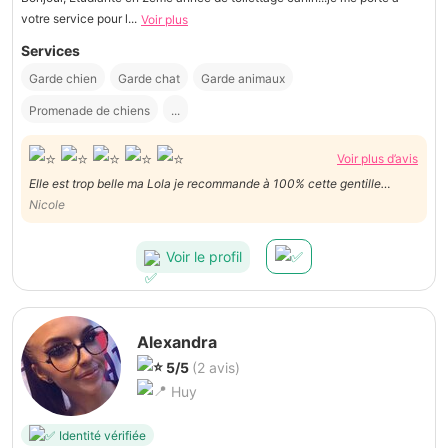
votre service pour l...
Voir plus
Services
Garde chien
Garde chat
Garde animaux
Promenade de chiens
...
Voir plus d’avis
Elle est trop belle ma Lola je recommande à 100% cette gentille
personne avec pleins de belles qualités Merci beaucoup !
Nicole
Voir le profil
Alexandra
5/5
(2 avis)
Huy
Identité vérifiée