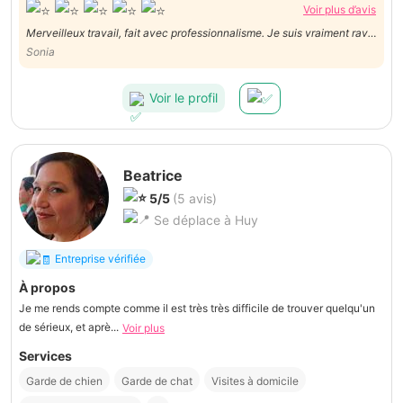
Voir plus d’avis
Merveilleux travail, fait avec professionnalisme. Je suis vraiment ravie
Encore merci À bientôt
Sonia
Voir le profil
Beatrice
5/5
(5 avis)
Se déplace à Huy
Entreprise vérifiée
À propos
Je me rends compte comme il est très très difficile de trouver quelqu'un
de sérieux, et aprè...
Voir plus
Services
Garde de chien
Garde de chat
Visites à domicile