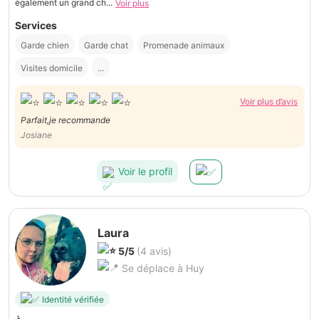
également un grand ch...
Voir plus
Services
Garde chien
Garde chat
Promenade animaux
Visites domicile
...
Voir plus d’avis
Parfait,je recommande
Josiane
Voir le profil
Laura
5/5
(4 avis)
Se déplace à Huy
Identité vérifiée