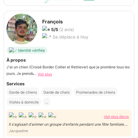
François
5/5
(2 avis)
Se déplace à Huy
Identité vérifiée
À propos
J'ai un chien (Croisé Border Collier et Retriever) que je promène tous les
jours. Je prends...
Voir plus
Services
Garde de chiens
Garde de chats
Promenades de chiens
Visites à domicile
...
Voir plus d’avis
Il s'agissait d'animer un groupe d'enfants pendant une fête familiale.
François a très bien réussi sa prestation : très à l'aise avec les enfants,
Jacqueline
capable de capter leur attention et de leur proposer des jeux