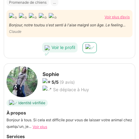
Promenade de chiens
...
Voir plus d’avis
Bonjour, notre toutou s'est senti à l'aise malgré son âge. Le feeling
avec les personnes est exceptionnel. Encore merci à eux ! Claude
Claude
Voir le profil
Sophie
5/5
(9 avis)
Se déplace à Huy
Identité vérifiée
À propos
Bonjour à tous. Si cela est difficile pour vous de laisser votre animal chez
quelqu'un, je...
Voir plus
Services