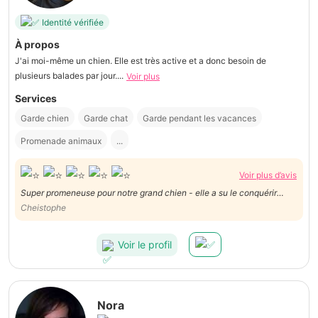
Identité vérifiée
À propos
J'ai moi-même un chien. Elle est très active et a donc besoin de
plusieurs balades par jour....
Voir plus
Services
Garde chien
Garde chat
Garde pendant les vacances
Promenade animaux
...
Voir plus d’avis
Super promeneuse pour notre grand chien - elle a su le conquérir
MERCII BCP
Cheistophe
Voir le profil
Nora