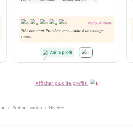
Voir plus d’avis
Très contente. Problème résolu suite à un blocage
IPhone avec code de restriction. Mille mercis !
Cathy
Voir le profil
Afficher plus de profils
que
Brabant-wallon
Nivelles