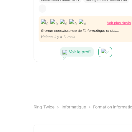
...
Voir plus d’avis
Grande connaissance de l'informatique et des
problèmes qui peuvent arriver
Helena, il y a 11 mois
Voir le profil
Ring Twice
Informatique
Formation informati