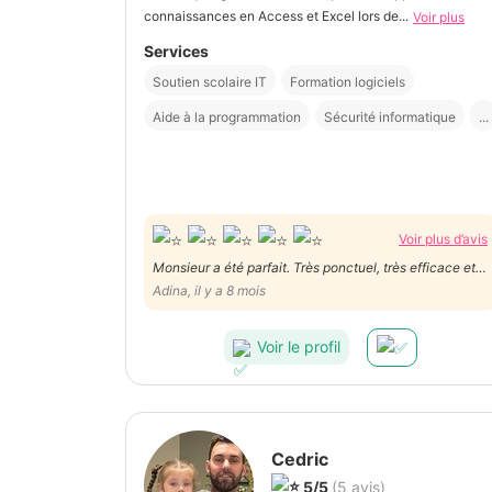
connaissances en Access et Excel lors de...
Voir plus
Services
Soutien scolaire IT
Formation logiciels
Aide à la programmation
Sécurité informatique
...
Voir plus d’avis
Monsieur a été parfait. Très ponctuel, très efficace et
vraiment très aimable. Encore merci
Adina, il y a 8 mois
Voir le profil
Cedric
5/5
(5 avis)