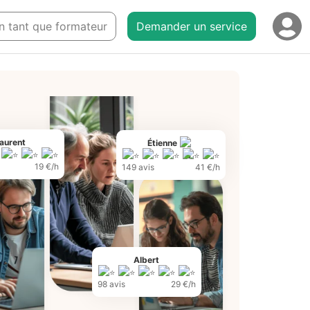
en tant que formateur
Demander un service
aurent
Étienne
19 €/h
149 avis
41 €/h
Albert
98 avis
29 €/h