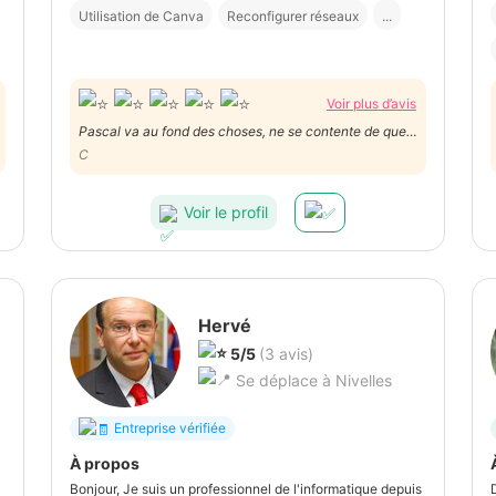
Utilisation de Canva
Reconfigurer réseaux
...
Voir plus d’avis
Pascal va au fond des choses, ne se contente de que
de trouver LA bonne solution. Est patient, super gentil,
C
à l'écoute et a fait le job parfait par rapport à ma
demande. Je le recommande plus que vivement !
Voir le profil
Merci Pascal !
Hervé
5/5
(3 avis)
Se déplace à Nivelles
Entreprise vérifiée
À propos
Bonjour, Je suis un professionnel de l'informatique depuis