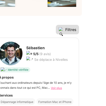
Filtres
Sébastien
5/5
(9 avis)
Se déplace à Nivelles
Identité vérifiée
À propos
Touchant aux ordinateurs depuis l'âge de 10 ans, je m'y
connais dans tout ce qui est PC, Mac...
Voir plus
Services
Dépannage informatique
Formation Mac et iPhone