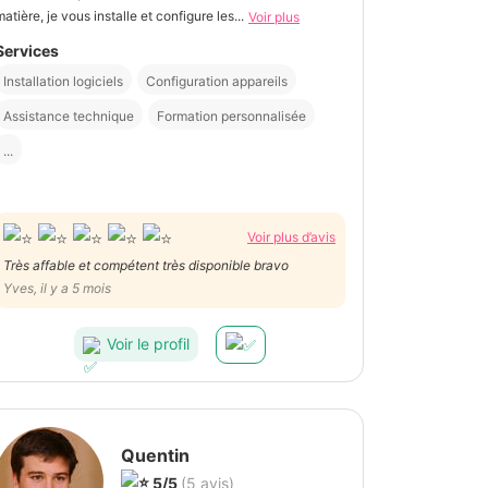
matière, je vous installe et configure les...
Voir plus
Services
Installation logiciels
Configuration appareils
Assistance technique
Formation personnalisée
...
Voir plus d’avis
Très affable et compétent très disponible bravo
Yves, il y a 5 mois
Voir le profil
Quentin
5/5
(5 avis)