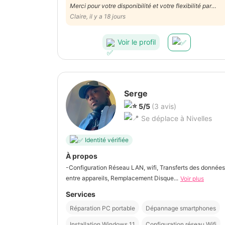
Merci pour votre disponibilité et votre flexibilité par
rapport a ma demande, je recommande
Claire, il y a 18 jours
Voir le profil
Serge
5/5
(3 avis)
Se déplace à Nivelles
Identité vérifiée
À propos
-Configuration Réseau LAN, wifi, Transferts des données
entre appareils, Remplacement Disque...
Voir plus
Services
Réparation PC portable
Dépannage smartphones
Installation Windows 11
Configuration réseau Wifi