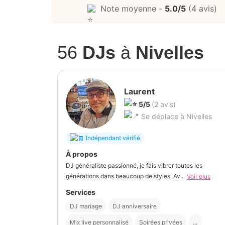
Note moyenne -
5.0/5
(4 avis)
56
DJs
à
Nivelles
Laurent
5/5
(2 avis)
Se déplace à Nivelles
Indépendant vérifié
À propos
DJ généraliste passionné, je fais vibrer toutes les
générations dans beaucoup de styles. Av...
Voir plus
Services
DJ mariage
DJ anniversaire
Mix live personnalisé
Soirées privées
...