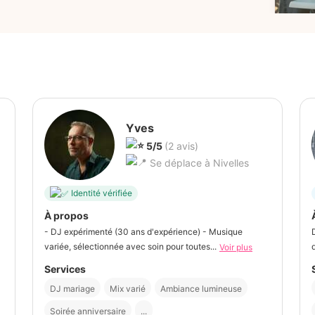
Yves
5/5
(2 avis)
Se déplace à Nivelles
Identité vérifiée
À propos
- DJ expérimenté (30 ans d'expérience) - Musique
variée, sélectionnée avec soin pour toutes...
Voir plus
Services
DJ mariage
Mix varié
Ambiance lumineuse
Soirée anniversaire
...