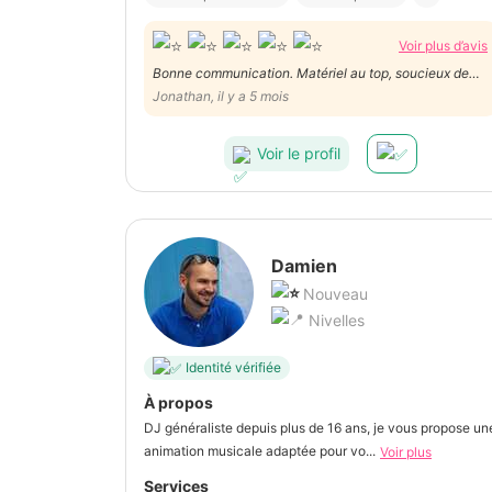
Voir plus d’avis
Bonne communication. Matériel au top, soucieux de
faire passer une belle soirée et d assurer une bonne
Jonathan, il y a 5 mois
ambiance. Système de qr code pour laisser les
personnes faire leurs propositions de musique.
Voir le profil
Franchement au top !!! Merci
Damien
Nouveau
Nivelles
Identité vérifiée
À propos
DJ généraliste depuis plus de 16 ans, je vous propose un
animation musicale adaptée pour vo...
Voir plus
Services