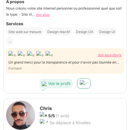
À propos
Nous créons votre site internet personnel ou professionnel quel que soit
le type: - Site Vi...
Voir plus
Services
Site web sur mesure
Design réactif
Design UX
Design UI
...
Voir plus d’avis
Un grand merci pour la transparence et pour n'avoir pas tournée en
rond. Elle a réinstallé depuis l’hébergement et notre site web est de
Forment
nouveau en ligne,a lors que d'autres me demandait de refaire tout le
site. Encore Merci!!!!
Voir le profil
Chris
5/5
(1 avis)
Se déplace à Nivelles