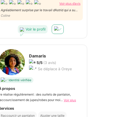
Voir plus d’avis
Agréablement surprise par le travail d’Astrid qui a su
raccourcir mon pantalon à la perfection. Le travail est
Coline
soigné, minutieux et les délais sont rapides. Pour tout
autre travail de couture, je la contacterai sans aucune
Voir le profil
hésitation. Merci encore.
Damaris
5/5
(3 avis)
Se déplace à Oreye
Identité vérifiée
À propos
Je réalise régulièrement : des ourlets de pantalon,
raccourcissement de jupes/robes pour moi...
Voir plus
Services
Raccourcir un pantalon
Ajuster une taille