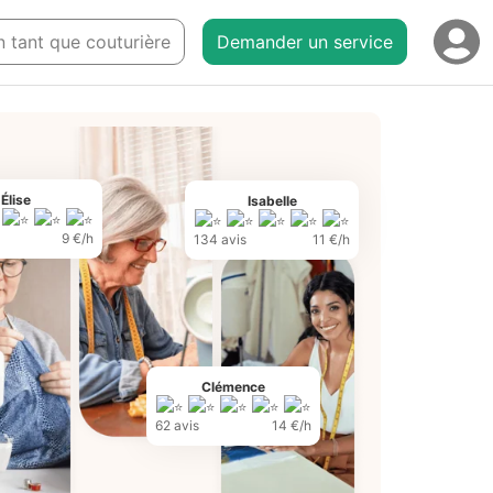
en tant que couturière
Demander un service
Élise
Isabelle
9 €/h
134 avis
11 €/h
Clémence
62 avis
14 €/h