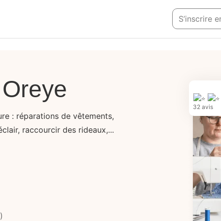
S’inscrire 
 Oreye
32 avis
re : réparations de vêtements,
lair, raccourcir des rideaux,...
)