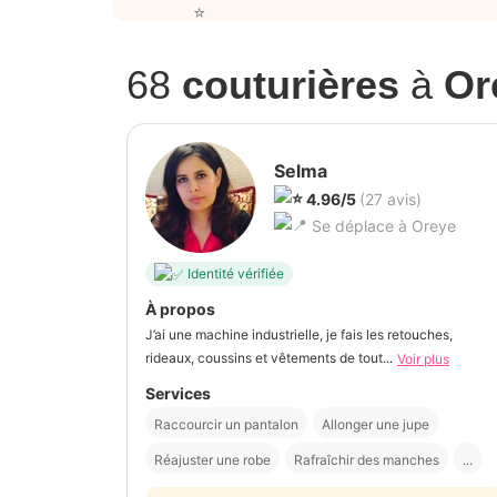
68
couturières
à
Or
Selma
4.96/5
(27 avis)
Se déplace à Oreye
Identité vérifiée
À propos
J’ai une machine industrielle, je fais les retouches,
rideaux, coussins et vêtements de tout...
Voir plus
Services
Raccourcir un pantalon
Allonger une jupe
Réajuster une robe
Rafraîchir des manches
...