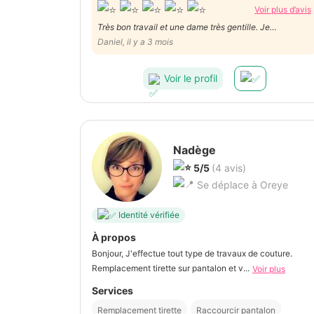
Voir plus d’avis
Très bon travail et une dame très gentille. Je
recommande ses services. Rapide et efficace. Merci
Daniel, il y a 3 mois
Madame Selma.
Voir le profil
Nadège
5/5
(4 avis)
Se déplace à Oreye
Identité vérifiée
À propos
Bonjour, J'effectue tout type de travaux de couture.
Remplacement tirette sur pantalon et v...
Voir plus
Services
Remplacement tirette
Raccourcir pantalon