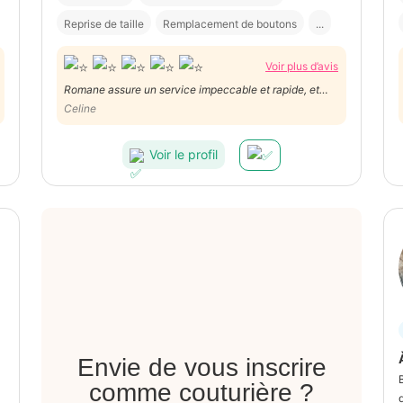
Reprise de taille
Remplacement de boutons
...
Voir plus d’avis
Romane assure un service impeccable et rapide, et
c'est une personne très agréable.
Celine
Voir le profil
Envie de vous inscrire
comme couturière ?