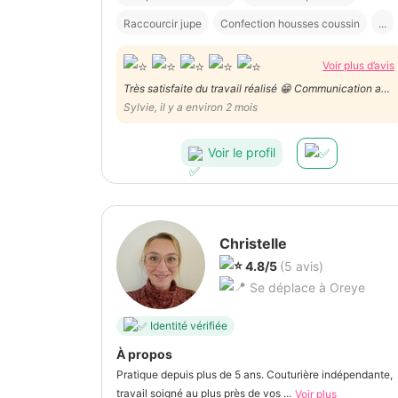
Raccourcir jupe
Confection housses coussin
...
Voir plus d’avis
Très satisfaite du travail réalisé 😁 Communication au
top ! Je recommande vivement Nadège 😉
Sylvie, il y a environ 2 mois
Voir le profil
Christelle
4.8/5
(5 avis)
Se déplace à Oreye
Identité vérifiée
À propos
Pratique depuis plus de 5 ans. Couturière indépendante,
travail soigné au plus près de vos ...
Voir plus