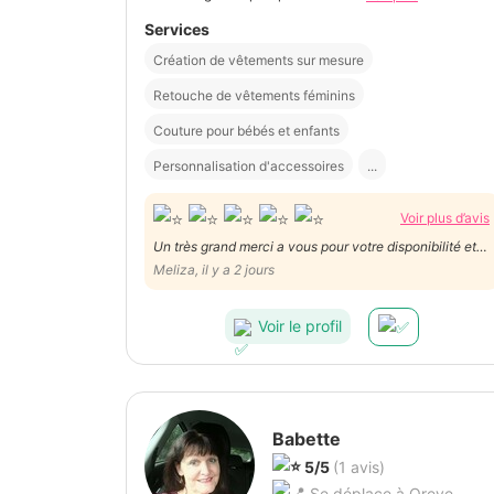
Services
Création de vêtements sur mesure
Retouche de vêtements féminins
Couture pour bébés et enfants
Personnalisation d'accessoires
...
Voir plus d’avis
Un très grand merci a vous pour votre disponibilité et
votre travail impeccable en un temps record 😊
Meliza, il y a 2 jours
Voir le profil
Babette
5/5
(1 avis)
Se déplace à Oreye