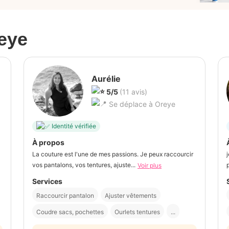
eye
Aurélie
5/5
(11 avis)
Se déplace à Oreye
Identité vérifiée
À propos
La couture est l'une de mes passions. Je peux raccourcir
vos pantalons, vos tentures, ajuste...
Voir plus
Services
Raccourcir pantalon
Ajuster vêtements
Coudre sacs, pochettes
Ourlets tentures
...