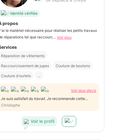
Identité vérifiée
À propos
J'ai le matériel nécessaire pour réaliser les petits travaux
de réparations tel que raccourc...
Voir plus
Services
Réparation de vêtements
Raccourcissement de jupes
Couture de boutons
Couture d'ourlets
...
Voir plus d’avis
Je suis satisfait du travail. Je recommande cette
prestataire qui est très sympathique également.
Christophe
Voir le profil