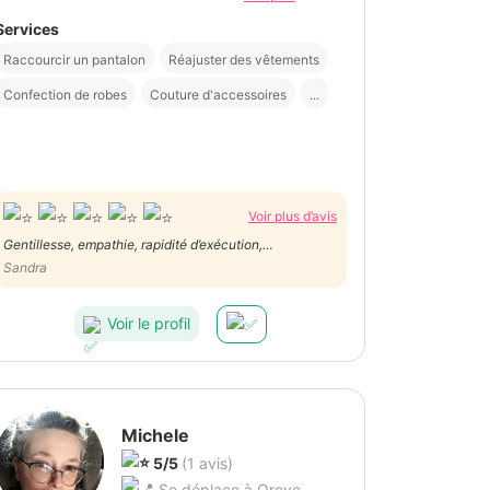
Services
Raccourcir un pantalon
Réajuster des vêtements
Confection de robes
Couture d'accessoires
...
Voir plus d’avis
Gentillesse, empathie, rapidité d’exécution,
disponibilité... Quel plaisir que de travailler avec Muriel.
Sandra
Je la recommande les yeux fermés.
Voir le profil
Michele
5/5
(1 avis)
Se déplace à Oreye