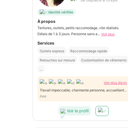
Identité vérifiée
À propos
Tentures, ourlets, petits raccomodage, vite réalisés.
Délais de 1 à 3 jours. Personne sans a...
Voir plus
Services
Ourlets express
Raccommodage rapide
Retouches sur mesure
Customisation de vêtements
...
Voir plus d’avis
Travail impeccable, charmante personne, accueillante,
fiable, créative et très polyvalente. Belle rencontre! Je
Ines
ferai encore appel à Babette, c'est certain!
Voir le profil