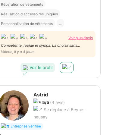
Réparation de vêtements
Réalisation d'accessoires uniques
Personnalisation de vêtements
...
Voir plus d’avis
Compétente, rapide et sympa. La choisir sans
hésitation.
Valerie, il y a 4 jours
Voir le profil
Astrid
5/5
(4 avis)
Se déplace à Beyne-
heusay
Entreprise vérifiée