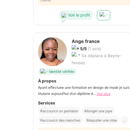
c'est une personne très agréable.
Celine
Voir le profil
Ange france
5/5
(1 avis)
Se déplace à Beyne-
heusay
Identité vérifiée
À propos
Ayant effectuée une formation en design de mode je suis
titulaire aujourd’hui d’un diplôme d...
Voir plus
Services
Raccourcir un pantalon
Allonger une jupe
Raccourcir des manches
Réajuster une robe
...