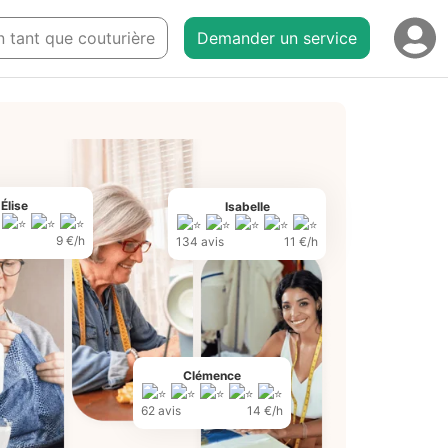
en tant que couturière
Demander un service
Élise
Isabelle
9 €/h
134 avis
11 €/h
Clémence
62 avis
14 €/h