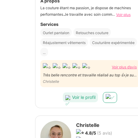
À propos
La couture étant ma passion, je dispose de machines
performantes.Je travaille avec soin comm...
Voir plus
Services
Ourlet pantalon
Retouches couture
Réajustement vêtements
Couturière expérimentée
...
Voir plus d’avis
Très belle rencontre et travaille réalisé au top 👍 je suis
ravie !
Christelle
Voir le profil
Christelle
4.8/5
(5 avis)