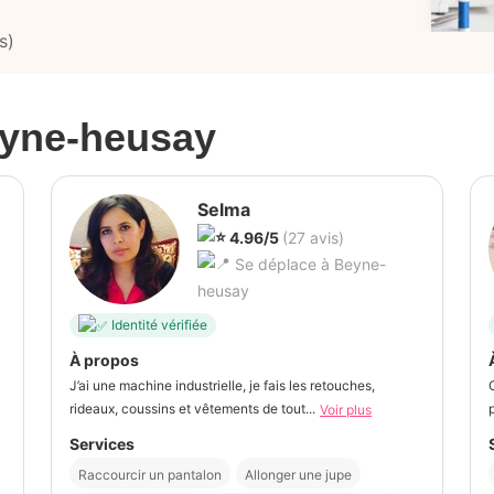
s)
yne-heusay
Selma
4.96/5
(27 avis)
Se déplace à Beyne-
heusay
Identité vérifiée
À propos
J’ai une machine industrielle, je fais les retouches,
rideaux, coussins et vêtements de tout...
Voir plus
Services
Raccourcir un pantalon
Allonger une jupe