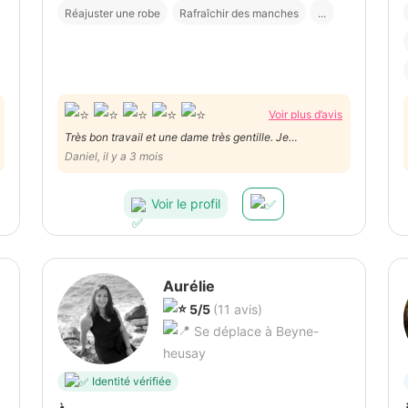
Réajuster une robe
Rafraîchir des manches
...
Voir plus d’avis
Très bon travail et une dame très gentille. Je
recommande ses services. Rapide et efficace. Merci
Daniel, il y a 3 mois
Madame Selma.
Voir le profil
Aurélie
5/5
(11 avis)
Se déplace à Beyne-
heusay
Identité vérifiée