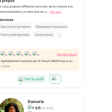
À propos
je vous propose différents services. de la couture à la
personnalisation, je mets tout en o...
Voir plus
Services
Raccourcir pantalons
Réparation trous jeans
Faire ourlet pantalon
Ourlets jeans
...
Voir plus d’avis
Agréablement surprise par le travail d’Astrid qui a su
raccourcir mon pantalon à la perfection. Le travail est
Coline
soigné, minutieux et les délais sont rapides. Pour tout
autre travail de couture, je la contacterai sans aucune
Voir le profil
hésitation. Merci encore.
Damaris
5/5
(3 avis)