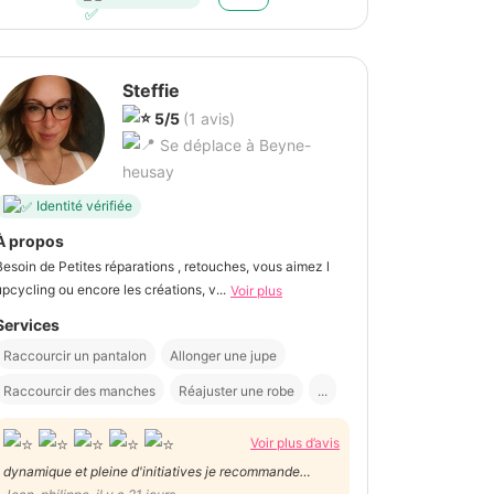
Steffie
5/5
(1 avis)
Se déplace à Beyne-
heusay
Identité vérifiée
À propos
Besoin de Petites réparations , retouches, vous aimez l
upcycling ou encore les créations, v...
Voir plus
Services
Raccourcir un pantalon
Allonger une jupe
Raccourcir des manches
Réajuster une robe
...
Voir plus d’avis
dynamique et pleine d'initiatives je recommande