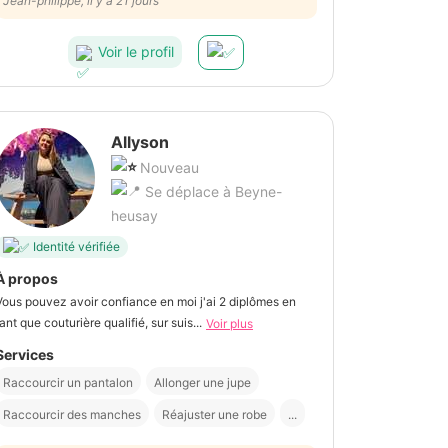
chaleureusement
Jean-philippe, il y a 21 jours
Voir le profil
Allyson
Nouveau
Se déplace à Beyne-
heusay
Identité vérifiée
À propos
Vous pouvez avoir confiance en moi j'ai 2 diplômes en
tant que couturière qualifié, sur suis...
Voir plus
Services
Raccourcir un pantalon
Allonger une jupe
Raccourcir des manches
Réajuster une robe
...