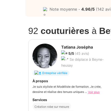
Note moyenne -
4.96/5
(142 avi
92
couturières
à
Be
Tatiana Josépha
5/5
(45 avis)
Se déplace à Beyne-
heusay
Entreprise vérifiée
À propos
Je suis styliste et Modéliste de formation. Je crée,
dessine et réalise des tenues uniques ...
Voir plus
Services
Création robe sur mesure