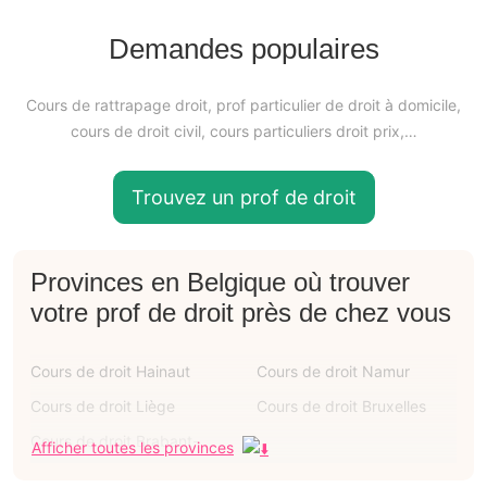
Demandes populaires
Cours de rattrapage droit, prof particulier de droit à domicile,
cours de droit civil, cours particuliers droit prix,…
Trouvez un prof de droit
Provinces en Belgique où trouver
votre prof de droit près de chez vous
Cours de droit Hainaut
Cours de droit Namur
Cours de droit Liège
Cours de droit Bruxelles
Cours de droit Brabant-
Afficher toutes les provinces
wallon