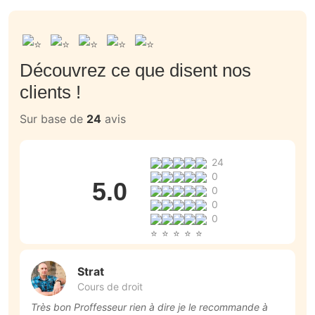
Découvrez ce que disent nos
clients !
Sur base de
24
avis
24
0
5.0
0
0
0
Strat
Cours de droit
Très bon Proffesseur rien à dire je le recommande à
Top