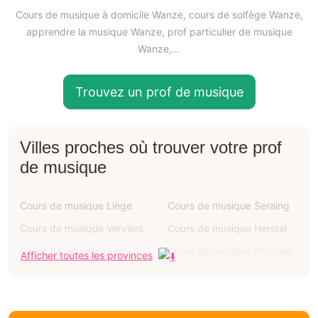
Cours de musique à domicile Wanze, cours de solfège Wanze,
apprendre la musique Wanze, prof particulier de musique
Wanze,…
Trouvez un prof de musique
Villes proches où trouver votre prof
de musique
Cours de musique Liège
Cours de musique Seraing
Cours de musique Verviers
Cours de musique Herstal
Cours de musique Ans
Cours de musique Flémalle-
Afficher toutes les provinces
grande
Cours de musique Oupeye
Cours de musique Grâce-
hollogne