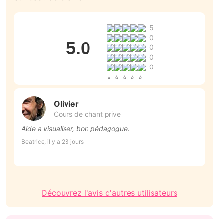
5
0
5.0
0
0
0
Olivier
Cours de chant prive
Aide a visualiser, bon pédagogue.
T
p
Beatrice, il y a 23 jours
p
Al
Découvrez l'avis d'autres utilisateurs