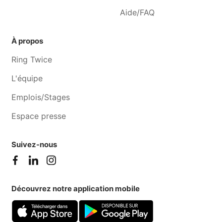
Gelbressée
Remicourt
Aide/FAQ
Cours de musique Wierde
Cours de musique
Jemeppe-sur-meuse
À propos
Cours de musique Eghezée
Cours de musique Oreye
Ring Twice
L'équipe
Emplois/Stages
Espace presse
Suivez-nous
Découvrez notre application mobile