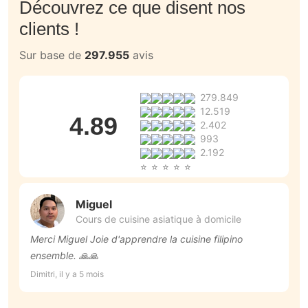
Découvrez ce que disent nos
clients !
Sur base de
297.955
avis
279.849
12.519
4.89
2.402
993
2.192
Miguel
Cours de cuisine asiatique à domicile
Merci Miguel Joie d'apprendre la cuisine filipino
to
ensemble. 🙏🙏
Be
Dimitri, il y a 5 mois