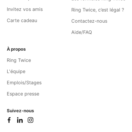
Cours de cuisine Viesville
Cours de cuisine Fleurus
Invitez vos amis
Ring Twice, c’est légal ?
Cours de cuisine La Hulpe
Cours de cuisine Ittre
Carte cadeau
Contactez-nous
Cours de cuisine Braine-le-
Cours de cuisine Bierges
château
Aide/FAQ
À propos
Ring Twice
L'équipe
Emplois/Stages
Espace presse
Suivez-nous