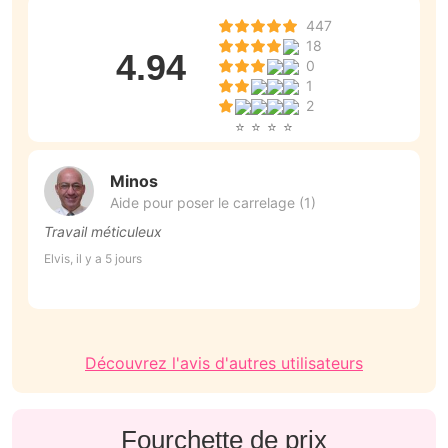
447
18
4.94
0
1
2
Minos
Aide pour poser le carrelage (1)
Travail méticuleux
M
v
Elvis, il y a 5 jours
p
Va
V
Découvrez l'avis d'autres utilisateurs
Fourchette de prix