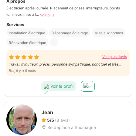
À propos
Électricien après journée. Placement de prises, interrupteurs, points
lumineux, mise à l...
Voir plus
Services
Installation électrique
Dépannage éclairage
Mise aux normes
Rénovation électrique
...
Voir plus d’avis
Travail minutieux, précis, personne sympathique, ponctuel et très
efficace. A Conseiller sans Hésitation 😊
Ber, il y a 9 mois
Voir le profil
Jean
5/5
(8 avis)
Se déplace à Soumagne