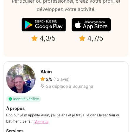
Particulier ou professionnel, créez votre profil et
développez votre activité.
4,3/5
4,7/5
Alain
5/5
(12 avis)
Se déplace à Soumagne
Identité vérifiée
À propos
Bonjour, je m appelle Alain, j'ai 51 ans et je travaille dans le secteur du
bâtiment. Je fa...
Voir plus
Services