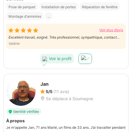
Pose de parquet
Installation de portes
Réparation de fenêtre
Montage d'armoires
...
Voir plus d’avis
Excellent travail, soigné. Très professionnel, sympathique, contact
facile. Je recommande sans hésitation.
Valérie
Voir le profil
Jan
5/5
(11 avis)
Se déplace à Soumagne
Identité vérifiée
À propos
Je m'appelle Jan, 71 ans Marié, un films de 33 ans. J’ai travailler pendant