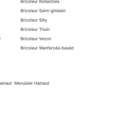
Bricoleur Robechies
Bricoleur Saint-ghislain
Bricoleur Silly
Bricoleur Thuin
y
Bricoleur Vezon
Bricoleur Wanfercée-baulet
ainaut
Menuisier Hainaut