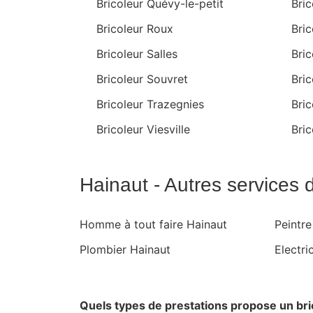
Bricoleur Quévy-le-petit
Bric
Bricoleur Roux
Bri
Bricoleur Salles
Bric
Bricoleur Souvret
Bri
Bricoleur Trazegnies
Bric
Bricoleur Viesville
Bric
Hainaut - Autres services 
Homme à tout faire Hainaut
Peintre
Plombier Hainaut
Electri
Quels types de prestations propose un bri