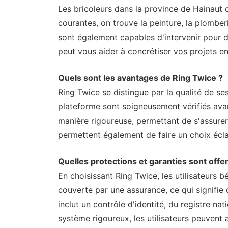
Les bricoleurs dans la province de Hainaut o
courantes, on trouve la peinture, la plomber
sont également capables d'intervenir pour d
peut vous aider à concrétiser vos projets en
Quels sont les avantages de Ring Twice ?
Ring Twice se distingue par la qualité de ses
plateforme sont soigneusement vérifiés avant 
manière rigoureuse, permettant de s'assurer 
permettent également de faire un choix éclair
Quelles protections et garanties sont offe
En choisissant Ring Twice, les utilisateurs b
couverte par une assurance, ce qui signifie 
inclut un contrôle d'identité, du registre n
système rigoureux, les utilisateurs peuvent 