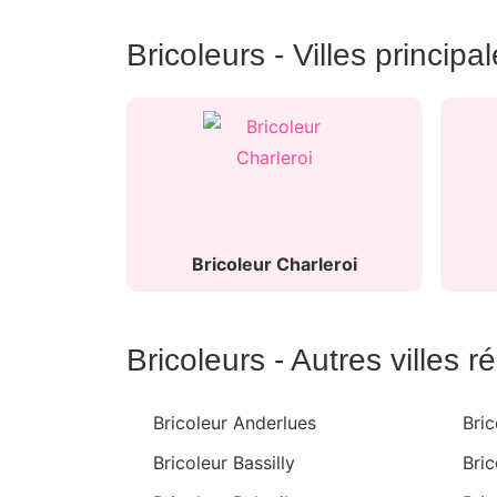
Bricoleurs - Villes princip
Bricoleur Charleroi
Bricoleurs - Autres villes 
Bricoleur Anderlues
Bric
Bricoleur Bassilly
Bric