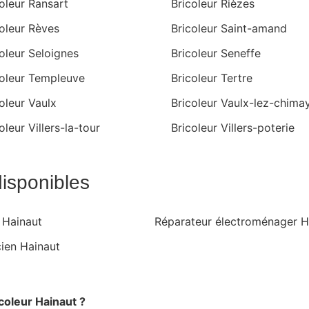
oleur Ransart
Bricoleur Rièzes
coleur Rèves
Bricoleur Saint-amand
oleur Seloignes
Bricoleur Seneffe
coleur Templeuve
Bricoleur Tertre
oleur Vaulx
Bricoleur Vaulx-lez-chima
oleur Villers-la-tour
Bricoleur Villers-poterie
disponibles
 Hainaut
Réparateur électroménager H
cien Hainaut
coleur Hainaut ?