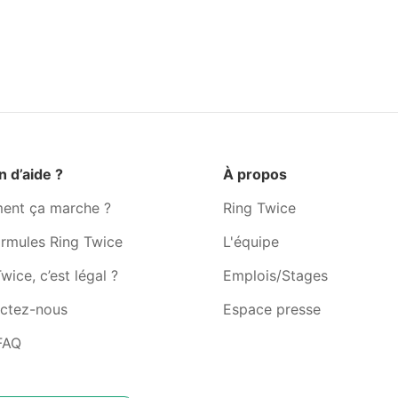
n d’aide ?
À propos
nt ça marche ?
Ring Twice
ormules Ring Twice
L'équipe
wice, c’est légal ?
Emplois/Stages
ctez-nous
Espace presse
FAQ