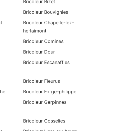
Bricoleur Bizet
Bricoleur Bouvignies
ut
Bricoleur Chapelle-lez-
herlaimont
Bricoleur Comines
Bricoleur Dour
Bricoleur Escanaffles
e
Bricoleur Fleurus
che
Bricoleur Forge-philippe
Bricoleur Gerpinnes
Bricoleur Gosselies