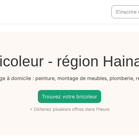
S’inscrire
icoleur - région Hain
ge à domicile : peinture, montage de meubles, plomberie, rép
Trouvez votre bricoleur
⚡ Obtenez plusieurs offres dans l’heure