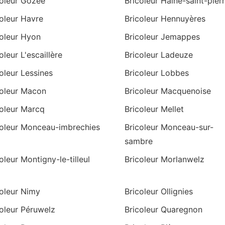
coleur Gozée
Bricoleur Haine-saint-pier
coleur Havre
Bricoleur Hennuyères
coleur Hyon
Bricoleur Jemappes
oleur L'escaillère
Bricoleur Ladeuze
oleur Lessines
Bricoleur Lobbes
coleur Macon
Bricoleur Macquenoise
coleur Marcq
Bricoleur Mellet
coleur Monceau-imbrechies
Bricoleur Monceau-sur-
sambre
oleur Montigny-le-tilleul
Bricoleur Morlanwelz
coleur Nimy
Bricoleur Ollignies
coleur Péruwelz
Bricoleur Quaregnon