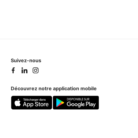
Suivez-nous
Découvrez notre application mobile