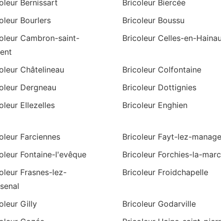
oleur Bernissart
Bricoleur Biercée
oleur Bourlers
Bricoleur Boussu
coleur Cambron-saint-
Bricoleur Celles-en-Haina
cent
oleur Châtelineau
Bricoleur Colfontaine
coleur Dergneau
Bricoleur Dottignies
oleur Ellezelles
Bricoleur Enghien
oleur Farciennes
Bricoleur Fayt-lez-manag
oleur Fontaine-l'evêque
Bricoleur Forchies-la-mar
oleur Frasnes-lez-
Bricoleur Froidchapelle
ssenal
oleur Gilly
Bricoleur Godarville