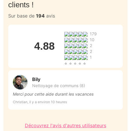
clients !
Sur base de
194
avis
179
10
4.88
2
2
1
Bily
Nettoyage de communs (8)
Merci pour cette aide durant les vacances
T
Christian, il y a environ 10 heures
Ch
Découvrez l'avis d'autres utilisateurs