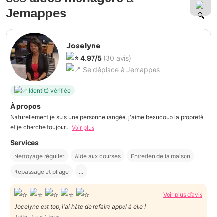
Jemappes
Joselyne
4.97/5
(30 avis)
Se déplace à Jemappes
Identité vérifiée
À propos
Naturellement je suis une personne rangée, j'aime beaucoup la propreté
et je cherche toujour...
Voir plus
Services
Nettoyage régulier
Aide aux courses
Entretien de la maison
Repassage et pliage
...
Voir plus d’avis
Jocelyne est top, j'ai hâte de refaire appel à elle !
Julie, il y a 1 jour