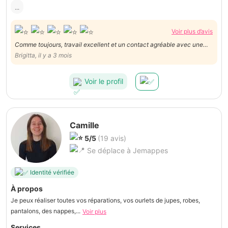
...
Voir plus d’avis
Comme toujours, travail excellent et un contact agréable avec une
jeune femme sympathique et intelligente.
Brigitta, il y a 3 mois
Voir le profil
Camille
5/5
(19 avis)
Se déplace à Jemappes
Identité vérifiée
À propos
Je peux réaliser toutes vos réparations, vos ourlets de jupes, robes,
pantalons, des nappes,...
Voir plus
Services