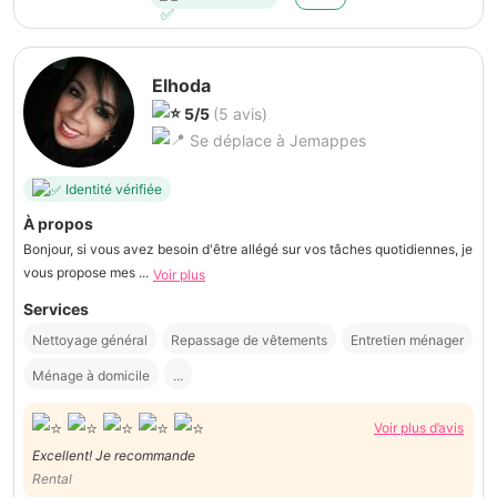
Elhoda
5/5
(5 avis)
Se déplace à Jemappes
Identité vérifiée
À propos
Bonjour, si vous avez besoin d'être allégé sur vos tâches quotidiennes, je
vous propose mes ...
Voir plus
Services
Nettoyage général
Repassage de vêtements
Entretien ménager
Ménage à domicile
...
Voir plus d’avis
Excellent! Je recommande
Rental