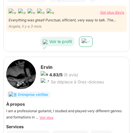
Voir plus d’avis
Everything was great! Punctual, efficient, very easy to talk. The
pictures are great!! Thanks a lot Amaury!!
Angela, il y a 3 mois
Voir le profil
Ervin
4.83/5
(6 avis)
Se déplace à Grez-doiceau
Entreprise vérifiée
À propos
I am a professional guitarist, I studied and played very different genres
and formations in ...
Voir plus
Services