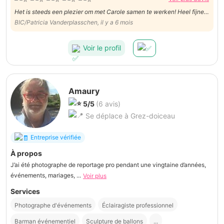
Het is steeds een plezier om met Carole samen te werken! Heel fijne
ondersteuning bij zowel de vestiaire als de ontvangstbalie tijdens het
BIC/Patricia Vanderplasschen, il y a 6 mois
congres. Super vriendelijk, nam veel initiatief, werkte proactief,
meertalig, stressbestendig. Gewoon TOP!
Voir le profil
Amaury
5/5
(6 avis)
Se déplace à Grez-doiceau
Entreprise vérifiée
À propos
J’ai été photographe de reportage pro pendant une vingtaine d’années,
événements, mariages, ...
Voir plus
Services
Photographe d'événements
Éclairagiste professionnel
Barman événementiel
Sculpture de ballons
...