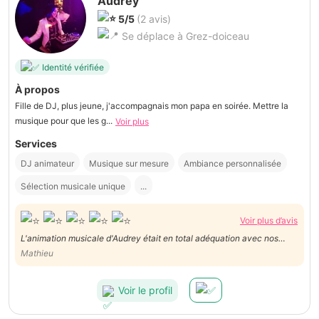
Audrey
5/5
(2 avis)
Se déplace à Grez-doiceau
Identité vérifiée
À propos
Fille de DJ, plus jeune, j'accompagnais mon papa en soirée. Mettre la
musique pour que les g...
Voir plus
Services
DJ animateur
Musique sur mesure
Ambiance personnalisée
Sélection musicale unique
...
Voir plus d’avis
L'animation musicale d'Audrey était en total adéquation avec nos
attentes et a contribué à la réussite de notre soirée. Plusieurs des
Mathieu
invités m'ont d'ailleurs féliciter pour la musique. Je le recommande
chaudement
Voir le profil