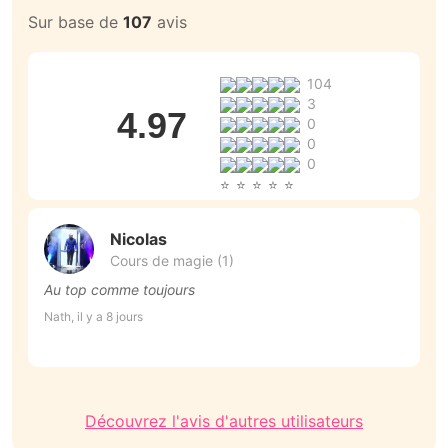
Sur base de
107
avis
104
3
4.97
0
0
0
Nicolas
Cours de magie (1)
Au top comme toujours
D
c
Nath, il y a 8 jours
r
Su
Découvrez l'avis d'autres utilisateurs