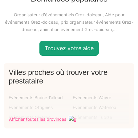
Organisateur d'événementiels Grez-doiceau, Aide pour
événements Grez-doiceau, prix organisateur événements Grez-
doiceau, animation événement Grez-doiceau,…
Trouvez votre aide
Villes proches où trouver votre
prestataire
Evènements Braine-l'alleud
Evènements Wavre
Evènements Ottignies
Evènements Waterloo
Evènements Nivelles
Evènements Tubize
Afficher toutes les provinces
Evènements Rixensart
Evènements Genappe
Evènements Jodoigne
Evènements Lasne