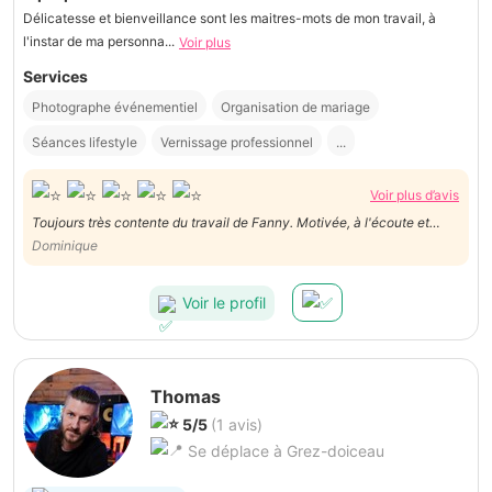
Délicatesse et bienveillance sont les maitres-mots de mon travail, à
l'instar de ma personna...
Voir plus
Services
Photographe événementiel
Organisation de mariage
Séances lifestyle
Vernissage professionnel
...
Voir plus d’avis
Toujours très contente du travail de Fanny. Motivée, à l'écoute et
ponctuelle !
Dominique
Voir le profil
Thomas
5/5
(1 avis)
Se déplace à Grez-doiceau