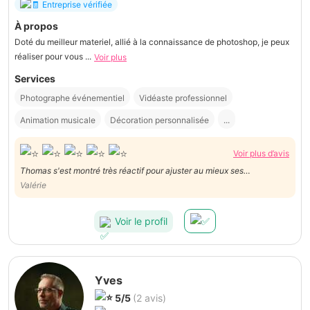
Entreprise vérifiée
À propos
Doté du meilleur materiel, allié à la connaissance de photoshop, je peux
réaliser pour vous ...
Voir plus
Services
Photographe événementiel
Vidéaste professionnel
Animation musicale
Décoration personnalisée
...
Voir plus d’avis
Thomas s'est montré très réactif pour ajuster au mieux ses
compétences à nos besoins. Le jour de la prestation, il était très pro. Il
Valérie
nous a fournit dans la vidéo dans un délai très court après la
prestation. Je referai appel à lui sans hésiter
Voir le profil
Yves
5/5
(2 avis)